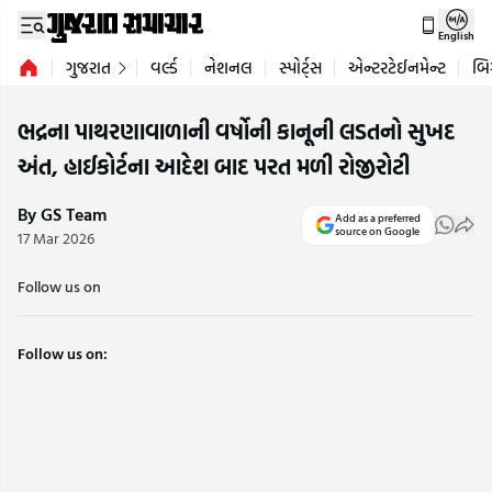
English
ગુજરાત
વર્લ્ડ
નેશનલ
સ્પોર્ટ્સ
એન્ટરટેઈનમેન્ટ
બિ
ભદ્રના પાથરણાવાળાની વર્ષોની કાનૂની લડતનો સુખદ
અંત, હાઈકોર્ટના આદેશ બાદ પરત મળી રોજીરોટી
By GS Team
Add as a preferred
source on Google
17 Mar 2026
Follow us on
Follow us on: