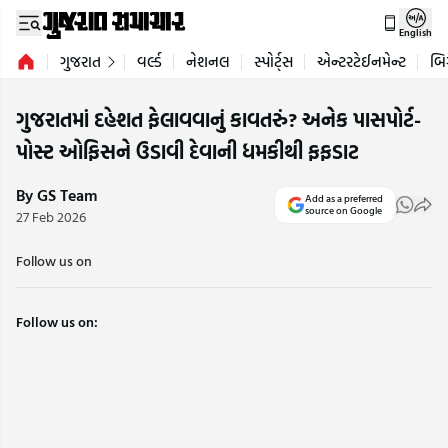
English
ગુજરાત
વર્લ્ડ
નેશનલ
સ્પોર્ટ્સ
એન્ટરટેઈનમેન્ટ
બિ
ગુજરાતમાં દહેશત ફેલાવવાનું કાવતરું? અનેક પાસપોર્ટ-
પોસ્ટ ઓફિસને ઉડાવી દેવાની ધમકીથી ફફડાટ
By GS Team
Add as a preferred
source on Google
27 Feb 2026
Follow us on
Follow us on: