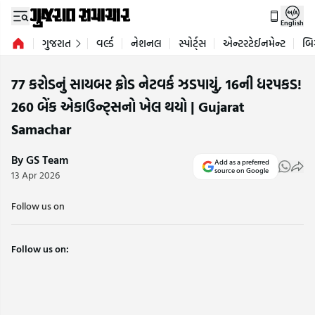
English
ગુજરાત
વર્લ્ડ
નેશનલ
સ્પોર્ટ્સ
એન્ટરટેઈનમેન્ટ
બિ
77 કરોડનું સાયબર ફ્રોડ નેટવર્ક ઝડપાયું, 16ની ધરપકડ!
260 બેંક એકાઉન્ટ્સનો ખેલ થયો | Gujarat
Samachar
By GS Team
Add as a preferred
source on Google
13 Apr 2026
Follow us on
Follow us on: