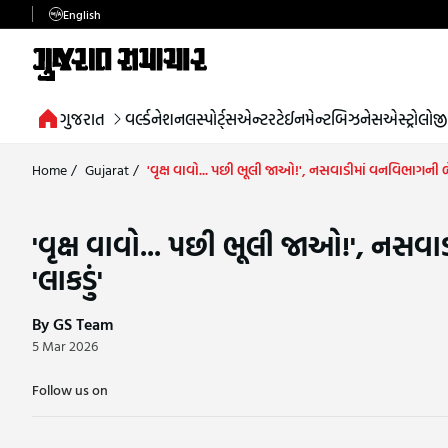
English
ગુજરાત
વર્લ્ડ
નેશનલ
સ્પોર્ટ્સ
એન્ટરટેઈનમેન્ટ
બિઝનેસ
એસ્ટ્રોલોજી
Home
/
Gujarat
/
'વૃક્ષ વાવો... પછી ભૂલી જાઓ!', નસવાડીમાં વનવિભાગની બેદ
'વૃક્ષ વાવો... પછી ભૂલી જાઓ!', નસવા
'લાકડું'
By GS Team
5 Mar 2026
Follow us on