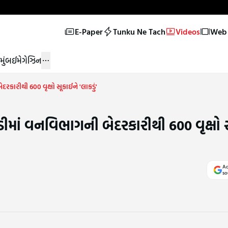
E-Paper
Tunku Ne Tach
Videos
Web 
મુંબઈ
મેગેઝિન
રકારીથી 600 વૃક્ષો સૂકાઈને 'લાકડું'
ડીમાં વનવિભાગની બેદરકારીથી 600 વૃક્ષો 
Ad
so