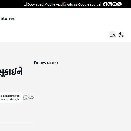
Download Mobile App
Add as Google source
Stories
Follow us on:
સૂકાઈને
d as a preferred
urce on Google