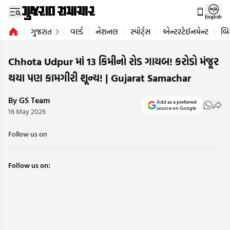
English
ગુજરાત
વર્લ્ડ
નેશનલ
સ્પોર્ટ્સ
એન્ટરટેઈનમેન્ટ
બિ
Chhota Udpur માં 13 કિમીનો રોડ ગાયબ! કરોડો મંજૂર
થયા પણ કામગીરી શૂન્ય! | Gujarat Samachar
By GS Team
Add as a preferred
source on Google
16 May 2026
Follow us on
Follow us on: