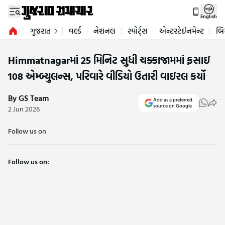
English
ગુજરાત
વર્લ્ડ
નેશનલ
સ્પોર્ટ્સ
એન્ટરટેઈનમેન્ટ
બિ
Himmatnagarમાં 25 મિનિટ સુધી ચક્કાજામમાં ફસાઇ
108 એમ્બ્યુલન્સ, પરિવારે વીડિયો ઉતારી વાઇરલ કર્યો
By GS Team
Add as a preferred
source on Google
2 Jun 2026
Follow us on
Follow us on: