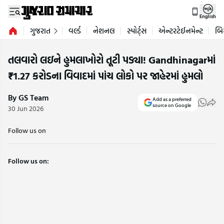
English
ગુજરાત
વર્લ્ડ
નેશનલ
સ્પોર્ટ્સ
એન્ટરટેઈનમેન્ટ
બિ
તલવારો લઇને હુમલાખોરો તૂટી પડ્યા! Gandhinagarમાં
₹1.27 કરોડના વિવાદમાં પાંચ લોકો પર જાહેરમાં હુમલો
By GS Team
Add as a preferred
source on Google
30 Jun 2026
Follow us on
Follow us on: