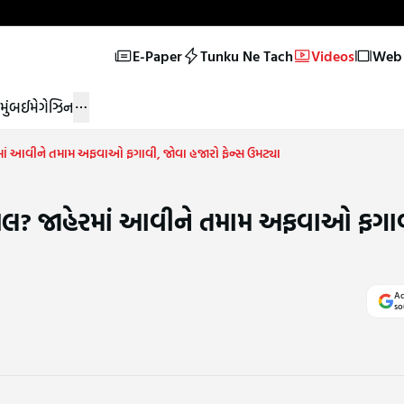
E-Paper
Tunku Ne Tach
Videos
Web 
મુંબઈ
મેગેઝિન
ાં આવીને તમામ અફવાઓ ફગાવી, જોવા હજારો ફેન્સ ઉમટ્યા
ખલ? જાહેરમાં આવીને તમામ અફવાઓ ફગાવ
Ad
so