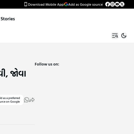
Download Mobile App
Add as Google source
Stories
Follow us on:
ી, જોવા
d as a preferred
urce on Google