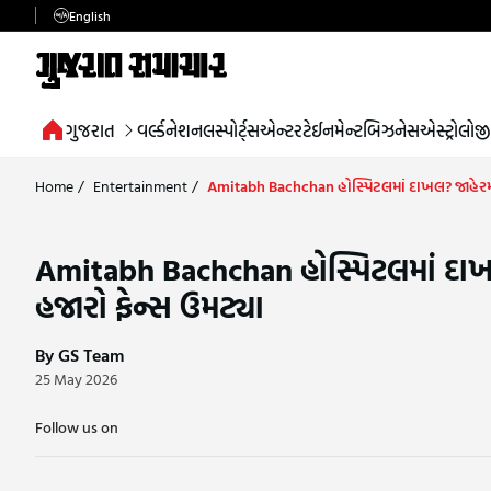
English
ગુજરાત
વર્લ્ડ
નેશનલ
સ્પોર્ટ્સ
એન્ટરટેઈનમેન્ટ
બિઝનેસ
એસ્ટ્રોલોજી
Home
/
Entertainment
/
Amitabh Bachchan હોસ્પિટલમાં દાખલ? જાહેરમ
Amitabh Bachchan હોસ્પિટલમાં દા
હજારો ફેન્સ ઉમટ્યા
By GS Team
25 May 2026
Follow us on