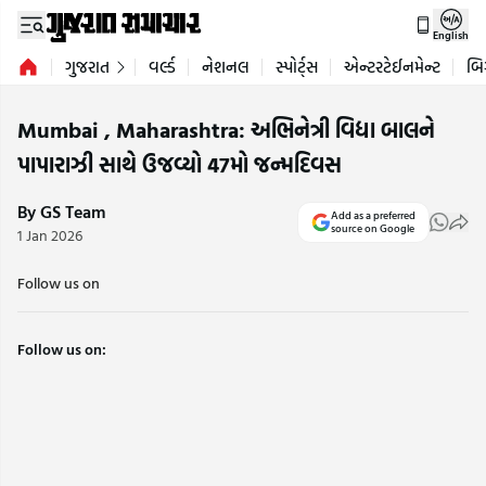
English
ગુજરાત
વર્લ્ડ
નેશનલ
સ્પોર્ટ્સ
એન્ટરટેઈનમેન્ટ
બિ
Mumbai , Maharashtra: અભિનેત્રી વિદ્યા બાલને
પાપારાઝી સાથે ઉજવ્યો 47મો જન્મદિવસ
By GS Team
Add as a preferred
source on Google
1 Jan 2026
Follow us on
Follow us on: