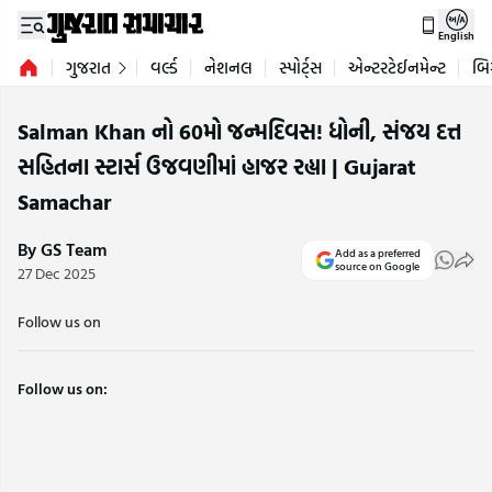
English
ગુજરાત
વર્લ્ડ
નેશનલ
સ્પોર્ટ્સ
એન્ટરટેઈનમેન્ટ
બિ
Salman Khan નો 60મો જન્મદિવસ! ધોની, સંજય દત્ત
સહિતના સ્ટાર્સ ઉજવણીમાં હાજર રહ્યા | Gujarat
Samachar
By GS Team
Add as a preferred
source on Google
27 Dec 2025
Follow us on
Follow us on: