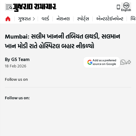
English
ગુજરાત
વર્લ્ડ
નેશનલ
સ્પોર્ટ્સ
એન્ટરટેઈનમેન્ટ
બિ
Mumbai: સલીમ ખાનની તબિયત લથડી, સલમાન
ખાન મોડી રાતે હોસ્પિટલ બહાર નીકળ્યો
By GS Team
Add as a preferred
source on Google
18 Feb 2026
Follow us on
Follow us on: