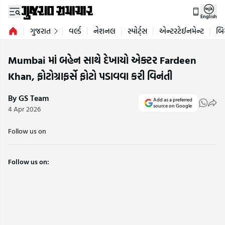
English
ગુજરાત
વર્લ્ડ
નેશનલ
સ્પોર્ટ્સ
એન્ટરટેઈનમેન્ટ
બિ
Mumbai માં બહેન સાથે દેખાયો એક્ટર Fardeen
Khan, ફોટોગ્રાફર્સે ફોટો પડાવવા કરી વિનંતી
By GS Team
Add as a preferred
source on Google
4 Apr 2026
Follow us on
Follow us on: