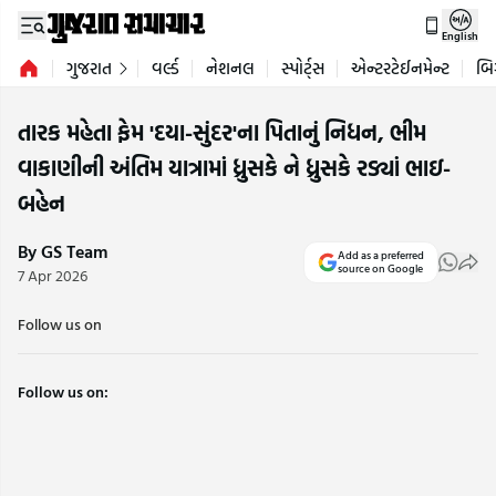
English
ગુજરાત
વર્લ્ડ
નેશનલ
સ્પોર્ટ્સ
એન્ટરટેઈનમેન્ટ
બિ
તારક મહેતા ફેમ 'દયા-સુંદર'ના પિતાનું નિધન, ભીમ
વાકાણીની અંતિમ યાત્રામાં ધ્રુસકે ને ધ્રુસકે રડ્યાં ભાઇ-
બહેન
By GS Team
Add as a preferred
source on Google
7 Apr 2026
Follow us on
Follow us on: