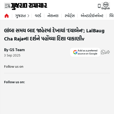
English
ગુજરાત
વર્લ્ડ
નેશનલ
સ્પોર્ટ્સ
એન્ટરટેઈનમેન્ટ
બિ
લાંબા સમય બાદ જાહેરમાં દેખાયાં 'દયાબેન'; LalBaug
Cha Rajaના દર્શને પહોંચ્યા દિશા વાકાણીv
By GS Team
Add as a preferred
source on Google
3 Sep 2025
Follow us on
Follow us on: