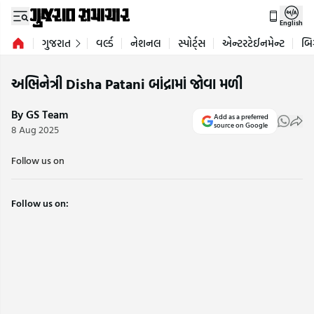
English
ગુજરાત
વર્લ્ડ
નેશનલ
સ્પોર્ટ્સ
એન્ટરટેઈનમેન્ટ
બિ
અભિનેત્રી Disha Patani બાંદ્રામાં જોવા મળી
By GS Team
Add as a preferred
source on Google
8 Aug 2025
Follow us on
Follow us on: