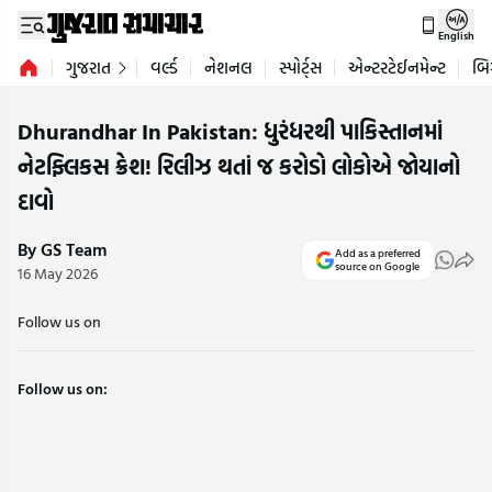
English
ગુજરાત
વર્લ્ડ
નેશનલ
સ્પોર્ટ્સ
એન્ટરટેઈનમેન્ટ
બિ
Dhurandhar In Pakistan: ધુરંધરથી પાકિસ્તાનમાં
નેટફ્લિકસ ક્રેશ! રિલીઝ થતાં જ કરોડો લોકોએ જોયાનો
દાવો
By GS Team
Add as a preferred
source on Google
16 May 2026
Follow us on
Follow us on: