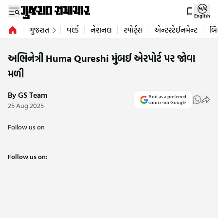
English
ગુજરાત
વર્લ્ડ
નેશનલ
સ્પોર્ટ્સ
એન્ટરટેઈનમેન્ટ
બિ
અભિનેત્રી Huma Qureshi મુંબઈ એરપોર્ટ પર જોવા
મળી
By GS Team
Add as a preferred
source on Google
25 Aug 2025
Follow us on
Follow us on: