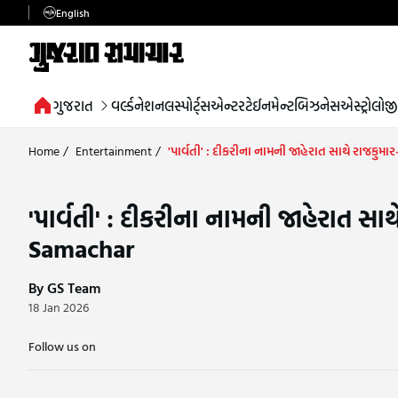
English
ગુજરાત
વર્લ્ડ
નેશનલ
સ્પોર્ટ્સ
એન્ટરટેઈનમેન્ટ
બિઝનેસ
એસ્ટ્રોલોજી
Home
/
Entertainment
/
'પાર્વતી' : દીકરીના નામની જાહેરાત સાથે રાજકુમા
'પાર્વતી' : દીકરીના નામની જાહેરાત સાથ
Samachar
By GS Team
18 Jan 2026
Follow us on