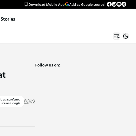
Download Mobile App
Add as Google source
Stories
Follow us on:
at
d as a preferred
urce on Google