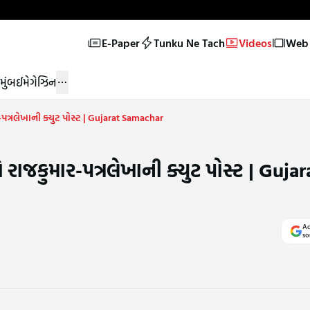
E-Paper
Tunku Ne Tach
Videos
Web 
મુંબઈ
મેગેઝિન
ર-પત્રલેખાની ક્યુટ પોસ્ટ | Gujarat Samachar
ે રાજકુમાર-પત્રલેખાની ક્યુટ પોસ્ટ | Gujar
Ad
so