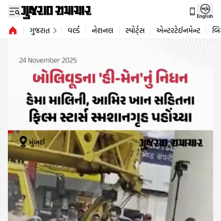
English
ગુજરાત
વર્લ્ડ
નેશનલ
સ્પોર્ટ્સ
એન્ટરટેઈનમેન્ટ
બિ