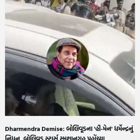
Dharmendra Demise: બોલિવૂડના 'હી-મેન' ધર્મેન્દ્રનું
નિધન, બોલિવૂડ સ્ટાર્સ સ્મશાનગૃહ પહોંચ્યા