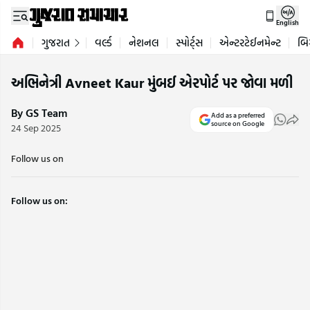
English
ગુજરાત
વર્લ્ડ
નેશનલ
સ્પોર્ટ્સ
એન્ટરટેઈનમેન્ટ
બિ
અભિનેત્રી Avneet Kaur મુંબઈ એરપોર્ટ પર જોવા મળી
By GS Team
Add as a preferred
source on Google
24 Sep 2025
Follow us on
Follow us on: