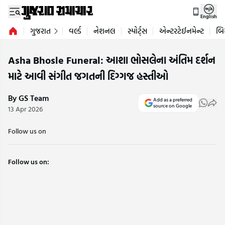
English
ગુજરાત
વર્લ્ડ
નેશનલ
સ્પોર્ટ્સ
એન્ટરટેઈનમેન્ટ
બિ
Asha Bhosle Funeral: આશા ભોસલેના અંતિમ દર્શન
માટે આવી સંગીત જગતની દિગ્ગજ હસ્તીઓ
By GS Team
Add as a preferred
source on Google
13 Apr 2026
Follow us on
Follow us on: