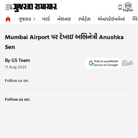
English
ગુજરાત
વર્લ્ડ
નેશનલ
સ્પોર્ટ્સ
એન્ટરટેઈનમેન્ટ
બિ
Mumbai Airport પર દેખાઇ અભિનેત્રી Anushka
Sen
By GS Team
Add as a preferred
source on Google
11 Aug 2025
Follow us on
Follow us on: