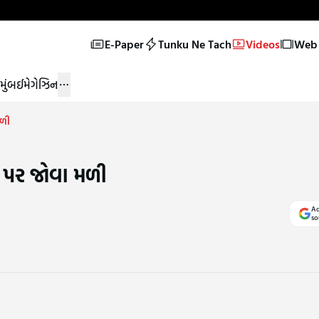
E-Paper
Tunku Ne Tach
Videos
Web 
મુંબઈ
મેગેઝિન
મળી
ટ પર જોવા મળી
Ad
so