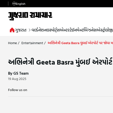
English
ગુજરાત
વર્લ્ડ
નેશનલ
સ્પોર્ટ્સ
એન્ટરટેઈનમેન્ટ
બિઝનેસ
એસ્ટ્રોલોજી
Home
/
Entertainment
/
અભિનેત્રી Geeta Basra મુંબઈ એરપોર્ટ પર જોવા 
અભિનેત્રી Geeta Basra મુંબઈ એરપોર્
By GS Team
19 Aug 2025
Follow us on