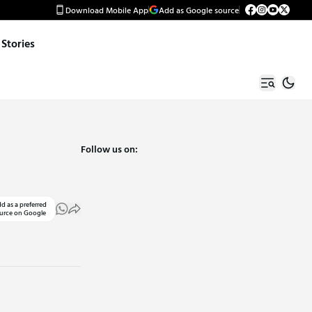
Download Mobile App
Add as Google source
Stories
Follow us on:
d as a preferred
urce on Google