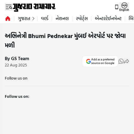
English
ગુજરાત
વર્લ્ડ
નેશનલ
સ્પોર્ટ્સ
એન્ટરટેઈનમેન્ટ
બિ
અભિનેત્રી Bhumi Pednekar મુંબઈ એરપોર્ટ પર જોવા
મળી
By GS Team
Add as a preferred
source on Google
22 Aug 2025
Follow us on
Follow us on: