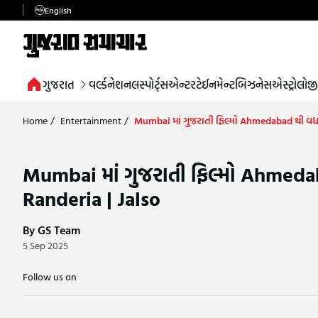
English
ગુજરાત
વર્લ્ડ
નેશનલ
સ્પોર્ટ્સ
એન્ટરટેઈનમેન્ટ
બિઝનેસ
એસ્ટ્રોલોજી
Home
/
Entertainment
/
Mumbai માં ગુજરાતી ફિલ્મો Ahmedabad થી વધાર
Mumbai માં ગુજરાતી ફિલ્મો Ahmedab
Randeria | Jalso
By GS Team
5 Sep 2025
Follow us on