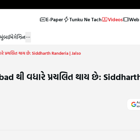
E-Paper
Tunku Ne Tach
Videos
Web 
મુંબઈ
મેગેઝિન
ે પ્રચલિત થાય છે: Siddharth Randeria | Jalso
ad થી વધારે પ્રચલિત થાય છે: Siddhart
Ad
so