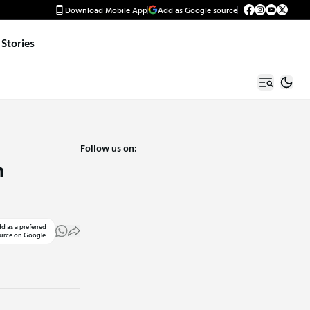
Download Mobile App
Add as Google source
Stories
Follow us on:
h
d as a preferred
urce on Google