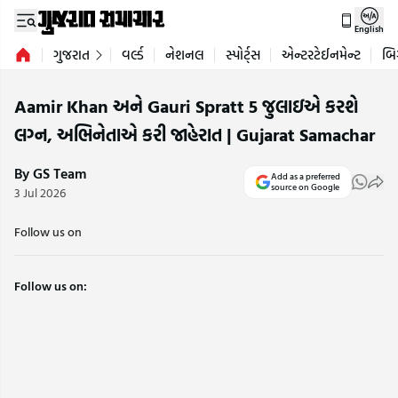
English
ગુજરાત
વર્લ્ડ
નેશનલ
સ્પોર્ટ્સ
એન્ટરટેઈનમેન્ટ
બિ
Aamir Khan અને Gauri Spratt 5 જુલાઇએ કરશે
લગ્ન, અભિનેતાએ કરી જાહેરાત | Gujarat Samachar
By GS Team
Add as a preferred
source on Google
3 Jul 2026
Follow us on
Follow us on: