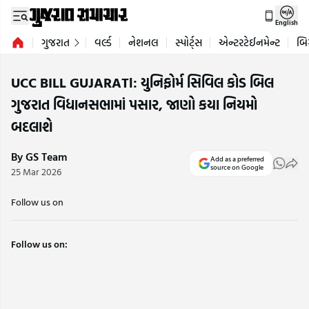
English
ગુજરાત
વર્લ્ડ
નેશનલ
સ્પોર્ટ્સ
એન્ટરટેઈનમેન્ટ
બિ
UCC BILL GUJARATl: યુનિફોર્મ સિવિલ કોડ બિલ
ગુજરાત વિધાનસભામાં પસાર, જાણો કયા નિયમો
બદલાશે
By GS Team
Add as a preferred
source on Google
25 Mar 2026
Follow us on
Follow us on: