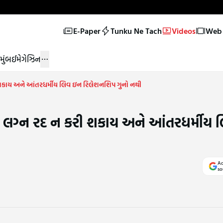
E-Paper
Tunku Ne Tach
Videos
Web 
મુંબઈ
મેગેઝિન
રી શકાય અને આંતરધર્મીય લિવ ઇન રિલેશનશિપ ગુનો નથી
મળતા લગ્ન રદ ન કરી શકાય અને આંતરધર્મીય
Ad
so