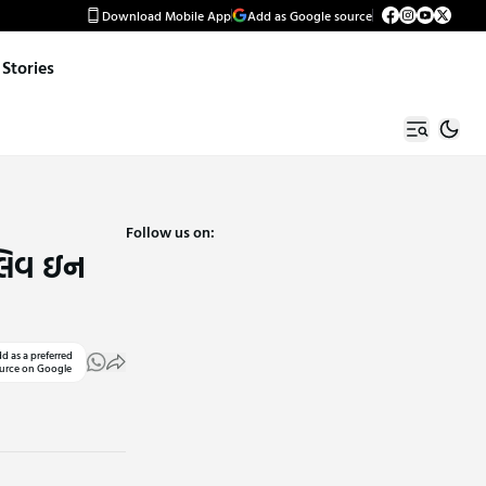
Download Mobile App
Add as Google source
Stories
Follow us on:
 લિવ ઇન
d as a preferred
urce on Google