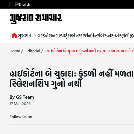
English
ગુજરાત
વર્લ્ડ
નેશનલ
સ્પોર્ટ્સ
એન્ટરટેઈનમેન્ટ
બિઝનેસ
એસ્ટ્રોલોજી
Home
/
Editorial
/
હાઇકોર્ટના બે ચુકાદા: કુંડળી નહીં મળતા લગ્ન રદ ન ક
હાઇકોર્ટના બે ચુકાદા: કુંડળી નહીં 
રિલેશનશિપ ગુનો નથી
By GS Team
17 Mar 2026
Follow us on