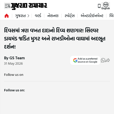
English
ગુજરાત
વર્લ્ડ
નેશનલ
સ્પોર્ટ્સ
એન્ટરટેઈનમેન્ટ
બિ
દિવસમાં ત્રણ વખત દાદાનો દિવ્ય શણગાર! સિલ્વર
ડાયમંડ જડિત મુગટ અને રાખડીઓના વાઘામાં અદભૂત
દર્શન!
By GS Team
Add as a preferred
source on Google
31 May 2026
Follow us on
Follow us on: