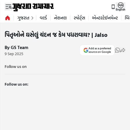
English
ગુજરાત
વર્લ્ડ
નેશનલ
સ્પોર્ટ્સ
એન્ટરટેઈનમેન્ટ
બિ
પિતૃઓને ઘસેલું ચંદન જ કેમ પધરાવાય? | Jalso
By GS Team
Add as a preferred
source on Google
9 Sep 2025
Follow us on
Follow us on: