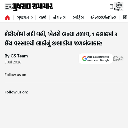
English
ગુજરાત
વર્લ્ડ
નેશનલ
સ્પોર્ટ્સ
એન્ટરટેઈનમેન્ટ
બિ
શેરીઓમાં નદી વહી, ખેતરો બન્યા તળાવ, 1 કલાકમાં 3
ઈંચ વરસાદથી લાઠીનું છભાડીયા જળબંબાકાર!
By GS Team
Add as a preferred
source on Google
3 Jul 2026
Follow us on
Follow us on: