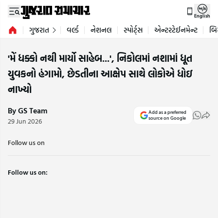
English
ગુજરાત
વર્લ્ડ
નેશનલ
સ્પોર્ટ્સ
એન્ટરટેઈનમેન્ટ
બિ
'મેં ધક્કો નથી માર્યો સાહેબ...', નિકોલમાં નશામાં ધૂત
યુવકનો હંગામો, છેડતીના આક્ષેપ સાથે લોકોએ ધોઇ
નાખ્યો
By GS Team
Add as a preferred
source on Google
29 Jun 2026
Follow us on
Follow us on: