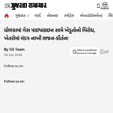
English
ગુજરાત
વર્લ્ડ
નેશનલ
સ્પોર્ટ્સ
એન્ટરટેઈનમેન્ટ
બિ
ધોળકામાં ગેસ પાઇપલાઇન સામે ખેડૂતોનો વિરોધ,
ખેતરોમાં મંડપ નાખી ભજન-કીર્તન!
By GS Team
Add as a preferred
source on Google
30 Jun 2026
Follow us on
Follow us on: