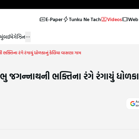
E-Paper
Tunku Ne Tach
Videos
Web 
મુંબઈ
મેગેઝિન
ી ભક્તિના રંગે રંગાયું ધોળકાનું કેલિયા વાસણા ગામ
રભુ જગન્નાથની ભક્તિના રંગે રંગાયું ધોળકાન
Ad
so