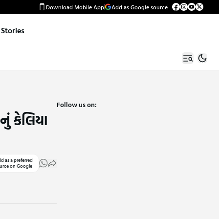
Download Mobile App
Add as Google source
Stories
Follow us on:
ું કેલિયા
d as a preferred
urce on Google