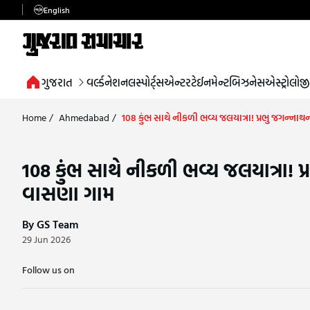
English
ગુજરાત
વર્લ્ડ
નેશનલ
સ્પોર્ટ્સ
એન્ટરટેઈનમેન્ટ
બિઝનેસ
એસ્ટ્રોલોજી
Home
/
Ahmedabad
/
108 કુંભ સાથે નીકળી ભવ્ય જલયાત્રા! પ્રભુ જગન્નાથન
108 કુંભ સાથે નીકળી ભવ્ય જલયાત્રા! પ્
વાસણા ગામ
By GS Team
29 Jun 2026
Follow us on