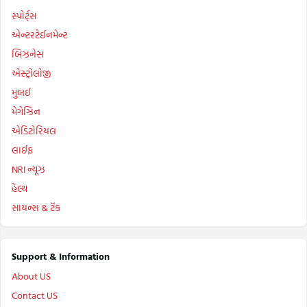
સ્પોર્ટ્સ
એન્ટરટેઈનમેન્ટ
બિઝનેસ
એસ્ટ્રોલોજી
મુંબઈ
મેગેઝિન
એડિટોરિયલ
લાઈફ
NRI ન્યૂઝ
હેલ્થ
સાયન્સ & ટૅક
Support & Information
About US
Contact US