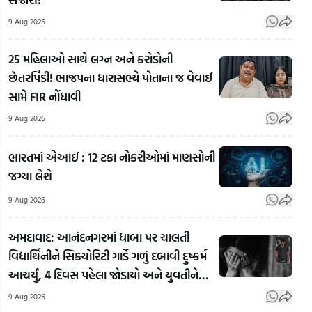
9 Aug 2026
25 મહિલાઓ સાથે લગ્ન અને કરોડોની
છેતરપિંડી! ભાજપના ધારાસભ્યે પોતાના જ વેવાઈ
સામે FIR નોંધાવી
9 Aug 2026
ભારતમાં એઆઈ : 12 ટકા નોકરીઓમાં માણસોની
'ટોક્સિક'
જગ્યા લેશે
ફિલ્મમાં
જામ
કામ કરવા
ભુવનેશ્વર
ધ્રોલ
9 Aug 2026
બદલ
કુમારે ટીમ
વર્ષ 
અભિનેત્રી
ઈન્ડિયામાં
જર્જ
અમદાવાદ: આનંદનગરમાં ધાબા પર ચાલતી
હુમા
વાપસી
પાણ
વિદ્યાર્થિનીને સિક્યોરિટી ગાર્ડે ગળું દબાવી દુષ્કર્મ
કુરેશીએ
અંગે શું
ટાંકી
આચર્યું, 4 દિવસ પહેલા જોડાયો અને યુવતીને
વ્યક્ત કરી
જવાબ
જમીન
પીંખી
9 Aug 2026
ખુશી |
આપ્યો! |
તંત્