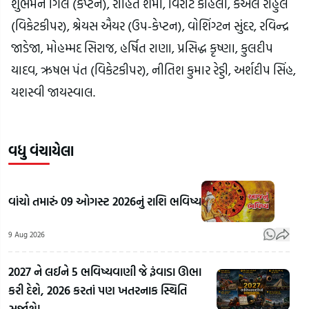
શુભમન ગિલ (કેપ્ટન), રોહિત શર્મા, વિરાટ કોહલી, કેએલ રાહુલ
(વિકેટકીપર), શ્રેયસ ઐયર (ઉપ-કેપ્ટન), વોશિંગ્ટન સુંદર, રવિન્દ્ર
જાડેજા, મોહમ્મદ સિરાજ, હર્ષિત રાણા, પ્રસિદ્ધ કૃષ્ણા, કુલદીપ
યાદવ, ઋષભ પંત (વિકેટકીપર), નીતિશ કુમાર રેડ્ડી, અર્શદીપ સિંહ,
યશસ્વી જાયસ્વાલ.
વધુ વંચાયેલા
વાંચો તમારું 09 ઓગસ્ટ 2026નું રાશિ ભવિષ્ય
9 Aug 2026
2027 ને લઈને 5 ભવિષ્યવાણી જે રૂંવાડા ઊભા
કરી દેશે, 2026 કરતાં પણ ખતરનાક સ્થિતિ
સર્જાશે!