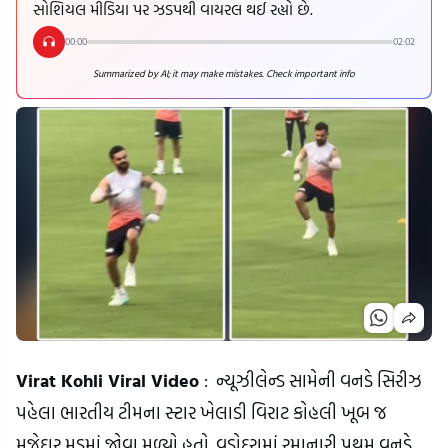
સોશિયલ મીડિયા પર ઝડપથી વાયરલ થઈ રહ્યો છે.
00:00
02:02
Summarized by AI; it may make mistakes. Check important info
Virat Kohli Viral Video
: ન્યૂઝીલેન્ડ સામેની વનડે સિરીઝ
પહેલા ભારતીય ટીમના સ્ટાર ખેલાડી વિરાટ કોહલી ખૂબ જ
મજેદાર મૂડમાં જોવા મળ્યો હતો. વડોદરામાં રમાનારી પ્રથમ વનડે