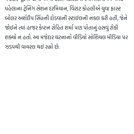
પહેલાના ટ્રેનિંગ સેશન દરમિયાન, વિરાટ કોહલીએ યુવા ફાસ્ટ
બોલર અર્શદીપ સિંહની દોડવાની સ્ટાઈલની નકલ કરી હતી, જેને
જોઈને ત્યાં હાજર કેપ્ટન રોહિત શર્મા પણ પોતાનું હસવું રોકી
શક્યો ન હતો. આ મજેદાર ઘટનાનો વીડિયો સોશિયલ મીડિયા પર
ઝડપથી વાયરલ થઈ રહ્યો છે.