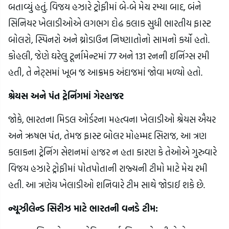
બતાવ્યું હતું. વિજય હઝારે ટ્રોફીમાં બે-બે મેચ રમ્યા બાદ, બંને
સિનિયર ખેલાડીઓએ લગભગ દોઢ કલાક સુધી ભારતીય ફાસ્ટ
બોલરો, સ્પિનરો અને થ્રોડાઉન નિષ્ણાતોનો સામનો કર્યો હતો.
કોહલી, જેણે ઘરેલુ ટૂર્નામેન્ટમાં 77 અને 131 રનની ઇનિંગ્સ રમી
હતી, તે નેટ્સમાં ખૂબ જ આક્રમક અંદાજમાં જોવા મળ્યો હતો.
શ્રેયસ અને પંત ટ્રેનિંગમાં ગેરહાજર
જોકે, ભારતના મિડલ ઓર્ડરના મહત્વના ખેલાડીઓ શ્રેયસ ઐયર
અને ઋષભ પંત, તેમજ ફાસ્ટ બોલર મોહમ્મદ સિરાજ, આ ત્રણ
કલાકના ટ્રેનિંગ સેશનમાં હાજર ન હતા કારણ કે તેઓએ ગુરુવારે
વિજય હઝારે ટ્રોફીમાં પોતપોતાની રાજ્યની ટીમો માટે મેચ રમી
હતી. આ ત્રણેય ખેલાડીઓ શનિવારે ટીમ સાથે જોડાઈ શકે છે.
ન્યૂઝીલેન્ડ સિરીઝ માટે ભારતની વનડે ટીમ: