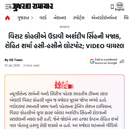
English
ગુજરાત
વર્લ્ડ
નેશનલ
સ્પોર્ટ્સ
એન્ટરટેઈનમેન્ટ
બિ
SPORTS
વિરાટ કોહલીએ ઉડાવી અર્શદીપ સિંહની મજાક,
રોહિત શર્મા હસી-હસીને લોટપોટ; VIDEO વાયરલ
By GS Team
Add as a preferred
source on Google
10 Jan 2026
2 mins read
ન્યૂઝીલેન્ડ સામેની વનડે સિરીઝ પહેલા ભારતીય ટીમના સ્ટાર
ખેલાડી વિરાટ કોહલી ખૂબ જ મજેદાર મૂડમાં જોવા મળ્યો હતો.
વડોદરામાં રમાનારી પ્રથમ વનડે પહેલાના ટ્રેનિંગ સેશન દરમિયાન,
વિરાટ કોહલીએ યુવા ફાસ્ટ બોલર અર્શદીપ સિંહની દોડવાની
સ્ટાઈલની નકલ કરી હતી, જેને જોઈને ત્યાં હાજર કેપ્ટન રોહિત શર્મા
પણ પોતાનું હસવું રોકી શક્યો ન હતો. આ મજેદાર ઘટનાનો વીડિયો