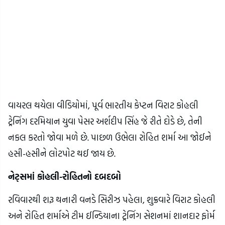
વાયરલ થયેલા વીડિયોમાં, પૂર્વ ભારતીય કેપ્ટન વિરાટ કોહલી
ટ્રેનિંગ દરમિયાન યુવા પેસર અર્શદીપ સિંહ જે રીતે દોડે છે, તેની
નકલ કરતો જોવા મળે છે. પાછળ ઉભેલા રોહિત શર્મા આ જોઈને
હસી-હસીને લોટપોટ થઈ જાય છે.
નેટ્સમાં કોહલી-રોહિતનો દબદબો
રવિવારથી શરૂ થનારી વનડે સિરીઝ પહેલા, શુક્રવારે વિરાટ કોહલી
અને રોહિત શર્માએ ટીમ ઈન્ડિયાના ટ્રેનિંગ સેશનમાં શાનદાર ફોર્મ