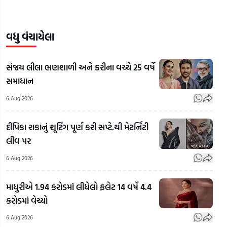
વધુ વંચાયેલા
સંજય લીલા ભણશાળી અને કરીના વચ્ચે 25 વર્ષે
સમાધાન
6 Aug 2026
દીપિકા રાકાનું શૂટિંગ પૂર્ણ કરી સપ્ટે.થી મેટર્નિટી
લીવ પર
6 Aug 2026
માધુરીએ 1.94 કરોડમાં લીધેલો ફલેટ 14 વર્ષે 4.4
કરોડમાં વેચ્યો
RSS
Chief
6 Aug 2026
Mohan
'અમા