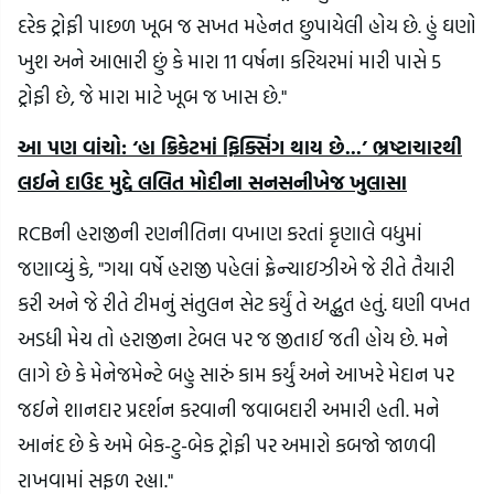
દરેક ટ્રોફી પાછળ ખૂબ જ સખત મહેનત છુપાયેલી હોય છે. હું ઘણો
ખુશ અને આભારી છું કે મારા 11 વર્ષના કરિયરમાં મારી પાસે 5
ટ્રોફી છે, જે મારા માટે ખૂબ જ ખાસ છે."
આ પણ વાંચો: ‘હા ક્રિકેટમાં ફિક્સિંગ થાય છે...’ ભ્રષ્ટાચારથી
લઈને દાઉદ મુદ્દે લલિત મોદીના સનસનીખેજ ખુલાસા
RCBની હરાજીની રણનીતિના વખાણ કરતાં કૃણાલે વધુમાં
જણાવ્યું કે, "ગયા વર્ષે હરાજી પહેલાં ફ્રેન્ચાઇઝીએ જે રીતે તૈયારી
કરી અને જે રીતે ટીમનું સંતુલન સેટ કર્યું તે અદ્ભુત હતું. ઘણી વખત
અડધી મેચ તો હરાજીના ટેબલ પર જ જીતાઈ જતી હોય છે. મને
લાગે છે કે મેનેજમેન્ટે બહુ સારું કામ કર્યું અને આખરે મેદાન પર
જઈને શાનદાર પ્રદર્શન કરવાની જવાબદારી અમારી હતી. મને
આનંદ છે કે અમે બેક-ટુ-બેક ટ્રોફી પર અમારો કબજો જાળવી
રાખવામાં સફળ રહ્યા."