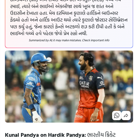
રમાઈ, ત્યારે બંને ભાઈઓ એકબીજા સાથે ખૂબ જ શાંત અને
ઉદાસીન દેખાતા હતા. મેચ દરમિયાન કૃણાલે હાર્દિકને બાઉન્સર
ફેંક્યો હતો અને હાર્દિક આઉટ થયો ત્યારે કૃણાલે જોરદાર સેલિબ્રેશન
પણ કર્યું હતું, જેના કારણે ફેન્સે અટકળો શરૂ કરી દીધી હતી કે બંને
ભાઈઓ વચ્ચે હવે પહેલા જેવો પ્રેમ રહ્યો નથી.
Summarized by AI; it may make mistakes. Check important info
Kunal Pandya on Hardik Pandya:
ભારતીય ક્રિકેટ