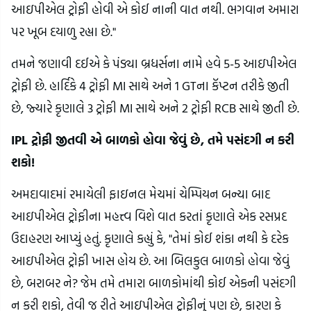
આઇપીએલ ટ્રોફી હોવી એ કોઈ નાની વાત નથી. ભગવાન અમારા
પર ખૂબ દયાળુ રહ્યા છે."
તમને જણાવી દઈએ કે પંડ્યા બ્રધર્સના નામે હવે 5-5 આઇપીએલ
ટ્રોફી છે. હાર્દિકે 4 ટ્રોફી MI સાથે અને 1 GTના કૅપ્ટન તરીકે જીતી
છે, જ્યારે કૃણાલે 3 ટ્રોફી MI સાથે અને 2 ટ્રોફી RCB સાથે જીતી છે.
IPL ટ્રોફી જીતવી એ બાળકો હોવા જેવું છે, તમે પસંદગી ન કરી
શકો!
અમદાવાદમાં રમાયેલી ફાઇનલ મેચમાં ચેમ્પિયન બન્યા બાદ
આઇપીએલ ટ્રોફીના મહત્ત્વ વિશે વાત કરતાં કૃણાલે એક રસપ્રદ
ઉદાહરણ આપ્યું હતું. કૃણાલે કહ્યું કે, "તેમાં કોઈ શંકા નથી કે દરેક
આઇપીએલ ટ્રોફી ખાસ હોય છે. આ બિલકુલ બાળકો હોવા જેવું
છે, બરાબર ને? જેમ તમે તમારા બાળકોમાંથી કોઈ એકની પસંદગી
ન કરી શકો, તેવી જ રીતે આઇપીએલ ટ્રોફીનું પણ છે, કારણ કે