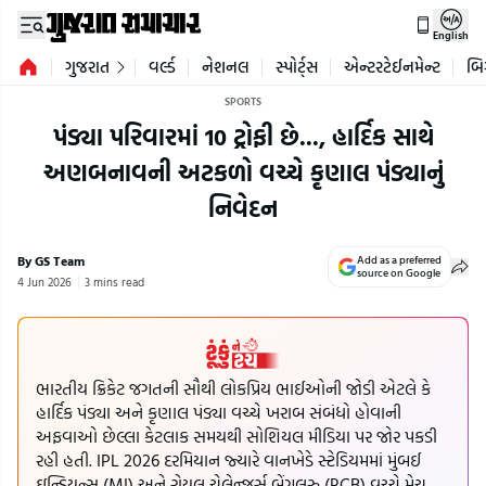
English
ગુજરાત
વર્લ્ડ
નેશનલ
સ્પોર્ટ્સ
એન્ટરટેઈનમેન્ટ
બિ
SPORTS
પંડ્યા પરિવારમાં 10 ટ્રોફી છે..., હાર્દિક સાથે
અણબનાવની અટકળો વચ્ચે કૃણાલ પંડ્યાનું
નિવેદન
By GS Team
Add as a preferred
source on Google
4 Jun 2026
3 mins read
ભારતીય ક્રિકેટ જગતની સૌથી લોકપ્રિય ભાઈઓની જોડી એટલે કે
હાર્દિક પંડ્યા અને કૃણાલ પંડ્યા વચ્ચે ખરાબ સંબંધો હોવાની
અફવાઓ છેલ્લા કેટલાક સમયથી સોશિયલ મીડિયા પર જોર પકડી
રહી હતી. IPL 2026 દરમિયાન જ્યારે વાનખેડે સ્ટેડિયમમાં મુંબઈ
ઇન્ડિયન્સ (MI) અને રોયલ ચેલેન્જર્સ બેંગલુરુ (RCB) વચ્ચે મેચ