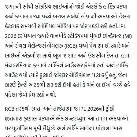
જગતની સૌથી લોકપ્રિય ભાઈઓની જોડી એટલે કે હાર્દિક પંડ્યા
અને કૃણાલ પંડ્યા વચ્ચે ખરાબ સંબંધો હોવાની અફવાઓ છેલ્લા
કેટલાક સમયથી સોશિયલ મીડિયા પર જોર પકડી રહી હતી. IPL
2026 દરમિયાન જ્યારે વાનખેડે સ્ટેડિયમમાં મુંબઈ ઇન્ડિયન્સ(MI)
અને રોયલ ચેલેન્જર્સ બેંગલુરુ (RCB) વચ્ચે મેચ રમાઈ, ત્યારે બંને
ભાઈઓ એકબીજા સાથે ખૂબ જ શાંત અને ઉદાસીન દેખાતા હતા.
મેચ દરમિયાન કૃણાલે હાર્દિકને બાઉન્સર ફેંક્યો હતો અને હાર્દિક
આઉટ થયો ત્યારે કૃણાલે જોરદાર સેલિબ્રેશન પણ કર્યું હતું, જેના
કારણે ફેન્સે અટકળો શરૂ કરી દીધી હતી કે બંને ભાઈઓ વચ્ચે હવે
પહેલા જેવો પ્રેમ રહ્યો નથી.
RCB તરફથી રમતા અને તાજેતરમાં જ IPL 2026ની ટ્રોફી
જીતનારા કૃણાલ પંડ્યાએ એક ઇન્ટરવ્યુમાં આ તમામ અફવાઓ
પર પૂર્ણવિરામ મૂકી દીધું છે અને હાર્દિક સાથેના પોતાના ખાસ