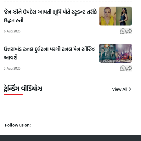
Bhagwat
ગુજરાતમાં
મહોલ
જેન ઝીને ઉપદેશ આપતી ભૂમિ પોતે સ્ટુડન્ટ તરીકે
On
જેના પર
કેમ
ઉદ્ધત હતી
LGBTQ:
પ્રતિબંધ
છે?',
LGBTQ+
લાગ્યો એ
પાડ
6 Aug 2026
અને
એનાલોગ
ટોકત
સમલૈંગિક
પનીરની
સબ
ઉત્તરાખંડ ટનલ દુર્ઘટના પરથી ટનલ મેન સીરિઝ
લગ્નો મુદ્દે
ઓળખ
શીખ
આવશે
RSSના
કેવી રીતે
મિત્ર
5 Aug 2026
વડા મોહન
કરી શકાય?
મળી
ભાગવતનું
| Gujarat
સગી
નિવેદન
Samachar
કરી 
ટ્રેન્ડિંગ વીડિયોઝ
View All
6
6
6
Aug
Aug
Aug
2026
2026
2026
Follow us on: