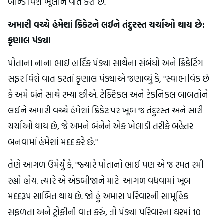
બોન્ડ વિશે ખૂલીને વાત કરી છે.
અમારી વચ્ચે હંમેશાં ક્રિકેટને લઈને તંદુરસ્ત ચર્ચાઓ થાય છે:
કૃણાલ પંડ્યા
પોતાના નાના ભાઈ હાર્દિક પંડ્યા સાથેના સંબંધો અને ક્રિકેટિંગ
સફર વિશે વાત કરતાં કૃણાલ પંડ્યાએ જણાવ્યું કે, "સ્વાભાવિક છે
કે અમે બંને સાથે રમ્યા છીએ. ટેક્ટિકલ અને ટેકનિકલ બાબતોને
લઈને અમારી વચ્ચે હંમેશાં ક્રિકેટ પર ખૂબ જ તંદુરસ્ત અને સારી
ચર્ચાઓ થાય છે, જે અમને બંનેને એક ખેલાડી તરીકે બહેતર
બનવામાં હંમેશાં મદદ કરે છે."
તેણે આગળ ઉમેર્યું કે, "જ્યારે પોતાનો ભાઈ પણ એ જ રમત રમી
રહ્યો હોય, ત્યારે એ એકબીજાને માટે આગળ વધવામાં ખૂબ
મદદરૂપ સાબિત થાય છે. જો હું અમારા પરિવારની સામૂહિક
સફળતા અને ટ્રોફીની વાત કરું, તો પંડ્યા પરિવારના ઘરમાં 10