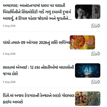
અમદાવાદ: આનંદનગરમાં ધાબા પર ચાલતી
વિદ્યાર્થિનીને સિક્યોરિટી ગાર્ડે ગળું દબાવી દુષ્કર્મ
આચર્યું, 4 દિવસ પહેલા જોડાયો અને યુવતીને
પીંખી
9 Aug 2026
વાંચો તમારું 09 ઓગસ્ટ 2026નું રાશિ ભવિષ્ય
Tej
9 Aug 2026
Pra
Yad
ભારતમાં એઆઈ : 12 ટકા નોકરીઓમાં માણસોની
Kejriwal's
પ્રયાગરાજમાં
Vid
જગ્યા લેશે
Joke On
'છાત્રો કી
મલ્લ
E20:
ગુંજ'
શેર
9 Aug 2026
અરવિંદ
કાર્યક્રમમાં
સાથે
કેજરીવાલે
રાહુલ
પ્રતા
ડિસે.માં અજય દેવગણની રેન્જરને બદલે ગોલમાલ
E20 પર
ગાંધીનો
યાદ
ફાઈવ આવશે
સંભળાવ્યો
આક્રમક
વીડિ