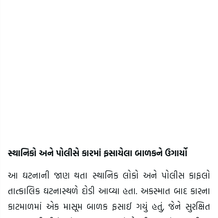
સ્થાનિકો અને પોલીસે કારમાં ફસાયેલા બાળકને ઉગાર્યો
આ ઘટનાની જાણ થતા સ્થાનિક લોકો અને પોલીસ કાફલો
તાત્કાલિક ઘટનાસ્થળે દોડી આવ્યા હતા. અકસ્માત બાદ કારના
કાટમાળમાં એક માસૂમ બાળક ફસાઈ ગયું હતું, જેને સુરક્ષિત