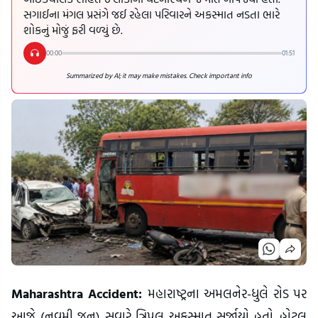
સગાઈના મંગલ પ્રસંગે જઈ રહેલા પરિવારને અકસ્માત નડતા ભારે
શોકનું મોજું ફરી વળ્યું છે.
00:00
01:51
Summarized by AI; it may make mistakes. Check important info
Maharashtra Accident:
મહારાષ્ટ્રના અમલનેર-ધુલે રોડ પર
આજે (નવમી જૂન) સવારે ત્રિપલ અકસ્માત સર્જાયો હતો. હોટલ