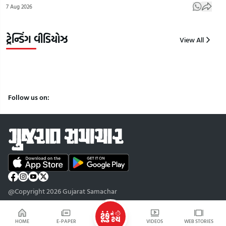
7 Aug 2026
જોક! |
અંદાજ |
વાઇ
Gujarat
Gujarat
Guj
Samachar
Samachar
Sam
ટ્રેન્ડિંગ વીડિયોઝ
View All
9
9
9
Aug
Aug
Aug
2026
2026
2026
Follow us on:
@Copyright 2026 Gujarat Samachar
HOME
E-PAPER
VIDEOS
WEB STORIES