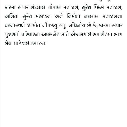
કારમાં સવાર નંદલાલ ગોપાલ મહાજન, સુરેશ વિક્રમ મહાજન,
અનિતા સુરેશ મહાજન અને નિર્મળા નંદલાલ મહાજનના
ઘટનાસ્થળે જ મોત નીપજ્યું હતું. નોંધનીય છે કે, કારમાં સવાર
ગુજરાતી પરિવારના અમલનેર ખાતે એક સગાઈ સમારોહમાં ભાગ
લેવા માટે જઈ રહ્યા હતા.