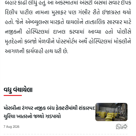
બહાર કાઢી લીધું હતું. આ અકસ્માતમાં એસટી બસમાં સવાર દીપક
દિલીપ પાટીલ નામના મુસાફર પણ ગંભીર રીતે ઈજાગ્રસ્ત થયો
હતો. જેને એમ્બ્યુલન્સ મારફતે ઘાયલોને તાત્કાલિક સારવાર માટે
નજીકની હોસ્પિટલમાં દાખલ કરવામાં આવ્યા હતો પોલીસે
મૃતદેહનો કબજો મેળવીને પોસ્ટમોર્ટમ અર્થે હોસ્પિટલમાં મોકલીને
આગળની કાર્યવાહી હાથ ધરી છે.
વધુ વંચાયેલા
મોરબીના રંગપર નજીક બંધ ફેક્ટરીમાંથી શંકાસ્પદ
યુરિયા ખાતરનો જથ્થો ઝડપાયો
7 Aug 2026