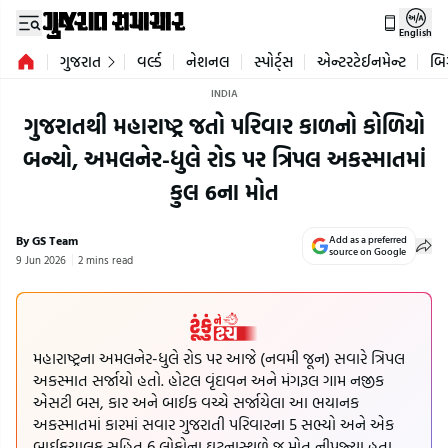
English
ગુજરાત
વર્લ્ડ
નેશનલ
સ્પોર્ટ્સ
એન્ટરટેઈનમેન્ટ
બિ
INDIA
ગુજરાતથી મહારાષ્ટ્ર જતો પરિવાર કાળનો કોળિયો
બન્યો, અમલનેર-ધુલે રોડ પર ત્રિપલ અકસ્માતમાં
કુલ 6ના મોત
By GS Team
Add as a preferred
source on Google
9 Jun 2026
2 mins read
મહારાષ્ટ્રના અમલનેર-ધુલે રોડ પર આજે (નવમી જૂન) સવારે ત્રિપલ
અકસ્માત સર્જાયો હતો. હોટલ વૃંદાવન અને મંગરૂલ ગામ નજીક
એસટી બસ, કાર અને બાઈક વચ્ચે સર્જાયેલા આ ભયાનક
અકસ્માતમાં કારમાં સવાર ગુજરાતી પરિવારના 5 સભ્યો અને એક
બાઈકચાલક સહિત 6 લોકોના ઘટનાસ્થળે જ મોત નીપજ્યા હતા.