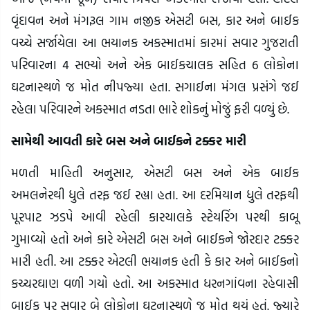
વૃંદાવન અને મંગરૂલ ગામ નજીક એસટી બસ, કાર અને બાઈક
વચ્ચે સર્જાયેલા આ ભયાનક અકસ્માતમાં કારમાં સવાર ગુજરાતી
પરિવારના 4 સભ્યો અને એક બાઈકચાલક સહિત 6 લોકોના
ઘટનાસ્થળે જ મોત નીપજ્યા હતા. સગાઈના મંગલ પ્રસંગે જઈ
રહેલા પરિવારને અકસ્માત નડતા ભારે શોકનું મોજું ફરી વળ્યું છે.
સામેથી આવતી કારે બસ અને બાઈકને ટક્કર મારી
મળતી માહિતી અનુસાર, એસટી બસ અને એક બાઈક
અમલનેરથી ધુલે તરફ જઈ રહ્યા હતા. આ દરમિયાન ધુલે તરફથી
પૂરપાટ ઝડપે આવી રહેલી કારચાલકે સ્ટેયરિંગ પરથી કાબૂ
ગુમાવ્યો હતો અને કારે એસટી બસ અને બાઈકને જોરદાર ટક્કર
મારી હતી. આ ટક્કર એટલી ભયાનક હતી કે કાર અને બાઈકનો
કચ્ચરઘાણ વળી ગયો હતો. આ અકસ્માત ધરનગાંવના રહેવાસી
બાઈક પર સવાર બે લોકોના ઘટનાસ્થળે જ મોત થયું હતું. જ્યારે