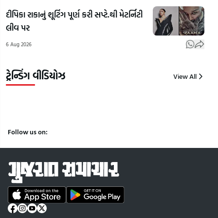
ગાંધીના
ઈલેક્ટ્રિક
વિપક
દીપિકા રાકાનું શૂટિંગ પૂર્ણ કરી સપ્ટે.થી મેટર્નિટી
ફેવરિટ
ઉડતી કાર!
રાહુ
લીવ પર
ભાજપ
'HAPIDA
ગાંધ
6 Aug 2026
નેતા કોણ?
SKYNeX'
કર્યો
| Gujarat
નું સફળ
| Gu
Samacha
ટેસ્ટિંગ
Sam
ટ્રેન્ડિંગ વીડિયોઝ
View All
7
7
7
Aug
Aug
Aug
2026
2026
2026
Follow us on: