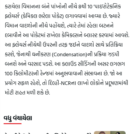
કરાયેલા વિમાનના બંને પાંખોની નીચે 8થી 10 'પાઇરોટેકનિક
ફ્લેયર્સ' (કેમિકલ ભરેલા પોકેટ) લગાવવામાં આવ્યા છે. જ્યારે
વિમાન વાદળોની નીચે પહોંચશે, ત્યારે તેમાં રહેલા બટનને
દબાવીને આ પોકેટમાં રાખેલા કેમિકલ્સને બ્લાસ્ટ કરવામાં આવશે.
આ ફ્લેયર્સ નીચેથી ઉપરની તરફ જઈને વાદળો સાથે પ્રતિક્રિયા
કરશે, જેનાથી ઘનીકરણ (Condensation)ની પ્રક્રિયા ઝડપી
બનશે અને વરસાદ પડશે. આ ક્લાઉડ સીડિંગની અસર લગભગ
100 કિલોમીટરની રેન્જમાં અનુભવાવાની સંભાવના છે. જો આ
પ્રયોગ સફળ રહેશે, તો દિલ્હી-NCRના લાખો લોકોને પ્રદૂષણમાંથી
મોટી રાહત મળી શકે છે.
વધુ વંચાયેલા