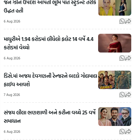
જેન ઝીને ઉપદેશ આપતી ભૂમિ પોતે સ્ટુડન્ટ તરીકે
ઉદ્ધત હતી
6 Aug 2026
માધુરીએ 1.94 કરોડમાં લીધેલો ફલેટ 14 વર્ષે 4.4
કરોડમાં વેચ્યો
6 Aug 2026
ડિસે.માં અજય દેવગણની રેન્જરને બદલે ગોલમાલ
ફાઈવ આવશે
7 Aug 2026
Rahul
Gandhi's
અલમોડાના
Rah
સંજય લીલા ભણશાળી અને કરીના વચ્ચે 25 વર્ષે
Favourite
રવિ ટમ્ટાએ
Gan
સમાધાન
BJP
બનાવી
Vid
Leader:
ભારતની
E20
6 Aug 2026
રાહુલ
પહેલી
ફ્યુઅ