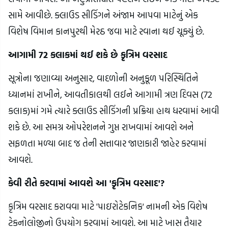
સામે આવીછે. ક્લાઉડ સીડિંગને અંજામ આપવા માટેનું એક
વિશેષ વિમાન કાનપુરથી મેરઠ જવા માટે રવાના થઈ ચૂક્યું છે.
આગામી 72 કલાકમાં થઈ શકે છે કૃત્રિમ વરસાદ
સૂત્રોના જણાવ્યા અનુસાર, વાદળોની અનુકૂળ પરિસ્થિતિને
ધ્યાનમાં રાખીને, આવતીકાલથી લઈને આગામી ત્રણ દિવસ (72
કલાક)માં ગમે ત્યારે ક્લાઉડ સીડિંગની પ્રક્રિયા હાથ ધરવામાં આવી
શકે છે. આ સમગ્ર ઓપરેશનને ગુપ્ત રાખવામાં આવશે અને
સફળતા મળ્યા બાદ જ તેની સત્તાવાર જાણકારી જાહેર કરવામાં
આવશે.
કેવી રીતે કરવામાં આવશે આ 'કૃત્રિમ વરસાદ'?
કૃત્રિમ વરસાદ કરાવવા માટે 'પાઇરોટેકનિક' નામની એક વિશેષ
ટેકનોલોજીનો ઉપયોગ કરવામાં આવશે. આ માટે ખાસ તૈયાર