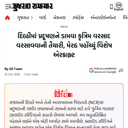
English
ગુજરાત
વર્લ્ડ
નેશનલ
સ્પોર્ટ્સ
એન્ટરટેઈનમેન્ટ
બિ
INDIA
દિલ્હીમાં પ્રદૂષણને ડામવા કૃત્રિમ વરસાદ
વરસાવવાની તૈયારી, મેરઠ પહોંચ્યું વિશેષ
એરક્રાફ્ટ
By GS Team
Add as a preferred
source on Google
23 Oct 2025
1 min read
રાજધાની દિલ્હી અને તેની આસપાસના વિસ્તારો (NCR)માં
પ્રદૂષણની ગંભીર સમસ્યાનો સામનો કરવા માટે હવે 'કૃત્રિમ વરસાદ'
(ક્લાઉડ સીડિંગ)નો સહારો લેવામાં આવશે. આ બહુપ્રતિક્ષિત
પહેલને લઈને એક મોટી અપડેટ સામે આવીછે. ક્લાઉડ સીડિંગને
અંજામ આપવા માટેનું એક વિશેષ વિમાન કાનપુરથી મેરઠ જવા માટે