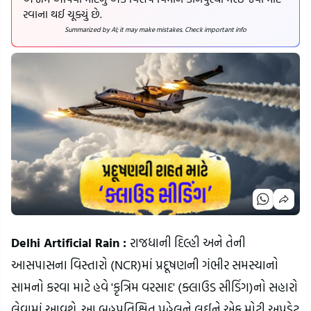
રવાના થઈ ચૂક્યું છે.
Summarized by AI; it may make mistakes. Check important info
Delhi Artificial Rain :
રાજધાની દિલ્હી અને તેની
આસપાસના વિસ્તારો (NCR)માં પ્રદૂષણની ગંભીર સમસ્યાનો
સામનો કરવા માટે હવે 'કૃત્રિમ વરસાદ' (ક્લાઉડ સીડિંગ)નો સહારો
લેવામાં આવશે. આ બહુપ્રતિક્ષિત પહેલને લઈને એક મોટી અપડેટ