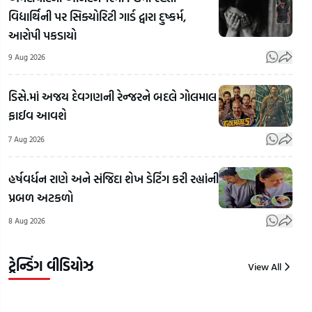
વિદ્યાર્થિની પર સિક્યોરિટી ગાર્ડ દ્વારા દુષ્કર્મ,
દોરાયા
માટે
આરોપી પકડાયો
મારે
9 Aug 2026
શિક્ષણ
મંત્રી
ડિસે.માં અજય દેવગણની રેન્જરને બદલે ગોલમાલ
પદ
Surat ની
ફાઈવ આવશે
છોડવું
દિવ્યાંગ
Jam
પડ્યું,
દીકરી દિવ્યા
શહીદ
7 Aug 2026
ધર્મેન્દ્ર
પોતાની
મહત
પ્રધાને
કળાથી બની
શહા
હર્ષવર્ધન રાણે અને સંજિદા શેખ ડેટિંગ કરી રહ્યાંની
પહેલી
આત્મનિર્ભર,
CM 
પ્રબળ અટકળો
વખત
માતાનો
સોરે
8 Aug 2026
ખૂલીને
સહારો બની
શ્રદ્
વાત
| Gujarat
Guj
કરી
Samachar
Sam
ટ્રેન્ડિંગ વીડિયોઝ
View All
9
9
9
Aug
Aug
Aug
2026
2026
2026