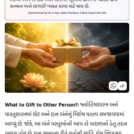
સન્માન અને લાગણી વ્યક્ત કરવા માટે થાય છે.
Summarized by AI; it may make mistakes. Check important info
What to Gift to Other Person?:
જ્યોતિષશાસ્ત્ર અને
વાસ્તુશાસ્ત્રમાં ભેટ અને દાન બંનેનું વિશેષ મહત્ત્વ સમજાવવામાં
આવ્યું છે. જોકે, આ બંને વસ્તુઓની આપ-લે પાછળનો હેતુ તદ્દન
અલગ હોય છે. દાન સામાન્ય રીતે ગ્રહોની શાંતિ, દોષ નિવારણ