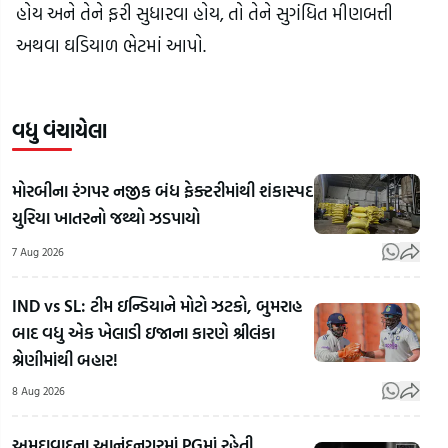
હોય અને તેને ફરી સુધારવા હોય, તો તેને સુગંધિત મીણબત્તી
અથવા ઘડિયાળ ભેટમાં આપો.
વધુ વંચાયેલા
મોરબીના રંગપર નજીક બંધ ફેક્ટરીમાંથી શંકાસ્પદ
યુરિયા ખાતરનો જથ્થો ઝડપાયો
7 Aug 2026
IND vs SL: ટીમ ઇન્ડિયાને મોટો ઝટકો, બુમરાહ
બાદ વધુ એક ખેલાડી ઇજાના કારણે શ્રીલંકા
શ્રેણીમાંથી બહાર!
8 Aug 2026
Gen-
Z
અમદાવાદના આનંદનગરમાં PGમાં રહેતી
ગેરમાર્ગે