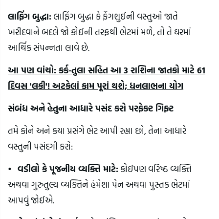
લાફિંગ બુદ્ધા:
લાફિંગ બુદ્ધા કે ફેંગશુઈની વસ્તુઓ જાતે
ખરીદવાને બદલે જો કોઈની તરફથી ભેટમાં મળે, તો તે ઘરમાં
આર્થિક સંપન્નતા લાવે છે.
આ પણ વાંચો: કર્ક-તુલા સહિત આ 3 રાશિના જાતકો માટે 61
દિવસ 'લકી'! અટકેલાં કામ પૂરાં થશે; ધનલાભના યોગ
સંબંધ અને હેતુના આધારે પસંદ કરો પરફેક્ટ ગિફ્ટ
તમે કોને અને કયા પ્રસંગે ભેટ આપી રહ્યા છો, તેના આધારે
વસ્તુની પસંદગી કરો:
•
વડીલો કે પૂજનીય વ્યક્તિ માટે:
કોઈપણ વરિષ્ઠ વ્યક્તિ
અથવા ગુરુતુલ્ય વ્યક્તિને હંમેશા પેન અથવા પુસ્તક ભેટમાં
આપવું જોઈએ.