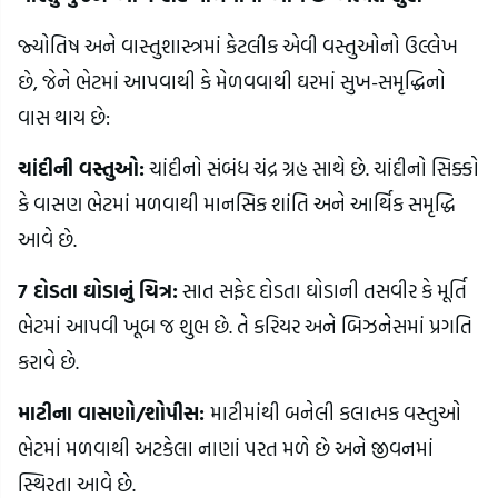
જ્યોતિષ અને વાસ્તુશાસ્ત્રમાં કેટલીક એવી વસ્તુઓનો ઉલ્લેખ
છે, જેને ભેટમાં આપવાથી કે મેળવવાથી ઘરમાં સુખ-સમૃદ્ધિનો
વાસ થાય છે:
ચાંદીની વસ્તુઓ:
ચાંદીનો સંબંધ ચંદ્ર ગ્રહ સાથે છે. ચાંદીનો સિક્કો
કે વાસણ ભેટમાં મળવાથી માનસિક શાંતિ અને આર્થિક સમૃદ્ધિ
આવે છે.
7 દોડતા ઘોડાનું ચિત્ર:
સાત સફેદ દોડતા ઘોડાની તસવીર કે મૂર્તિ
ભેટમાં આપવી ખૂબ જ શુભ છે. તે કરિયર અને બિઝનેસમાં પ્રગતિ
કરાવે છે.
માટીના વાસણો/શોપીસ:
માટીમાંથી બનેલી કલાત્મક વસ્તુઓ
ભેટમાં મળવાથી અટકેલા નાણાં પરત મળે છે અને જીવનમાં
સ્થિરતા આવે છે.