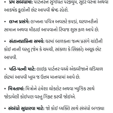
•
પ્રેમ સંબંધોમાં:
પાર્ટનરને સુગંધિત પરફ્યુમ, સુંદર વસ્ત્રો અથવા
આકર્ષક ફૂલોની ભેટ આપવી શ્રેષ્ઠ રહેશે.
•
લગ્ન પ્રસંગે:
લગ્નના પવિત્ર અવસરે કપડાં, ઘરવખરીનો
સામાન અથવા મીઠાઈ આપવાનો રિવાજ શુભ ફળ આપે છે.
•
સંતાનપ્રાપ્તિના સમયે:
ઘરમાં બાળકના જન્મ પ્રસંગે ચાંદીની
કોઈ નાની વસ્તુ (જેમ કે ચમચી, સાંકળા કે સિક્કો) અચૂક ભેટ
આપવી.
•
પતિ-પત્ની માટે:
લાઈફ પાર્ટનર વચ્ચે એકબીજાને ઘડિયાળ
ભેટમાં આપવી ખૂબ જ ઉત્તમ માનવામાં આવે છે.
•
મિત્રતામાં:
મિત્રોને હંમેશા ચોકલેટ અથવા મ્યુઝિક સાથે
જોડાયેલી કોઈપણ વસ્તુ ગિફ્ટ કરવી જોઈએ.
•
સંબંધો સુધારવા માટે:
જો કોઈ વ્યક્તિ સાથે સંબંધો બગડ્યા