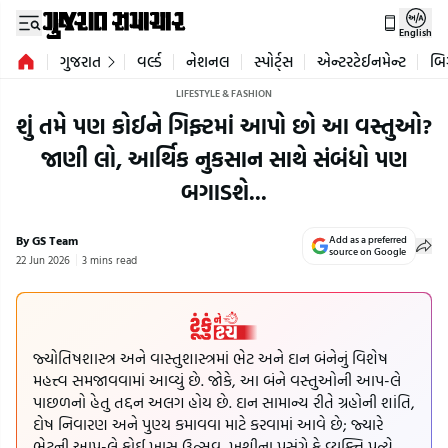
English
ગુજરાત
વર્લ્ડ
નેશનલ
સ્પોર્ટ્સ
એન્ટરટેઈનમેન્ટ
બિ
LIFESTYLE & FASHION
શું તમે પણ કોઈને ગિફ્ટમાં આપો છો આ વસ્તુઓ?
જાણી લો, આર્થિક નુકસાન સાથે સંબંધો પણ
બગાડશે...
By GS Team
Add as a preferred
source on Google
22 Jun 2026
3 mins read
જ્યોતિષશાસ્ત્ર અને વાસ્તુશાસ્ત્રમાં ભેટ અને દાન બંનેનું વિશેષ
મહત્ત્વ સમજાવવામાં આવ્યું છે. જોકે, આ બંને વસ્તુઓની આપ-લે
પાછળનો હેતુ તદ્દન અલગ હોય છે. દાન સામાન્ય રીતે ગ્રહોની શાંતિ,
દોષ નિવારણ અને પુણ્ય કમાવવા માટે કરવામાં આવે છે; જ્યારે
ભેટની આપ-લે કોઈ ખાસ ઉત્સવ, ખુશીના પ્રસંગે કે વ્યક્તિ પ્રત્યે