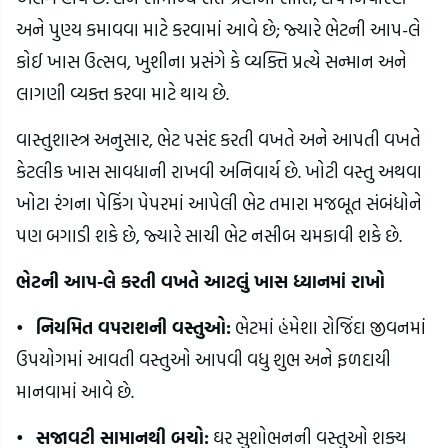
અને પુણ્ય કમાવવા માટે કરવામાં આવે છે; જ્યારે ભેટની આપ-લે
કોઈ ખાસ ઉત્સવ, ખુશીના પ્રસંગે કે વ્યક્તિ પ્રત્યે સન્માન અને
લાગણી વ્યક્ત કરવા માટે થાય છે.
વાસ્તુશાસ્ત્ર અનુસાર, ભેટ પસંદ કરતી વખતે અને આપતી વખતે
કેટલીક ખાસ સાવધાની રાખવી અનિવાર્ય છે. ખોટી વસ્તુ અથવા
ખોટા રંગના પેકિંગ પેપરમાં આપેલી ભેટ તમારા મજબૂત સંબંધોને
પણ બગાડી શકે છે, જ્યારે સાચી ભેટ નસીબ ચમકાવી શકે છે.
ભેટની આપ-લે કરતી વખતે આટલું ખાસ ધ્યાનમાં રાખો
•
નિયમિત વપરાશની વસ્તુઓ:
ભેટમાં હંમેશા રોજિંદા જીવનમાં
ઉપયોગમાં આવતી વસ્તુઓ આપવી વધુ શુભ અને ફળદાયી
માનવામાં આવે છે.
•
સજાવટી સામાનથી બચો:
ઘર સુશોભનની વસ્તુઓ શક્ય