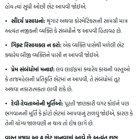
હોય ત્યાં સુધી ઓછી ભેટ આપવી જોઈએ.
•
સૌંદર્ય પ્રસાધનો:
શૃંગાર અથવા કોસ્મેટિક્સની સામગ્રી માત્ર
અત્યંત નજીકની વ્યક્તિ કે સંબંધીને જ આપવી હિતાવહ છે.
•
ગિફ્ટ રિસાયકલ ન કરો:
એક વ્યક્તિ પાસેથી મળેલી ભેટ
ક્યારેય બીજી વ્યક્તિને પાસી ન આપવી જોઈએ.
•
પ્રેમ સંબંધોમાં મનાઈ:
લવ લાઈફમાં ક્યારેય કાચની વસ્તુઓ
કે તાજમહેલની પ્રતિકૃતિ ભેટમાં ન આપવી, તે સંબંધોમાં તૂટ
અથવા નકારાત્મકતા લાવી શકે છે.
•
દેવી-દેવતાઓની મૂર્તિઓ:
પૂરતી જાણકારી વગર કોઈને પણ
ભગવાનની મૂર્તિ કે ફોટો ભેટમાં આપવાનું ટાળવું જોઈએ, કારણ કે
તેની યોગ્ય જાળવણી ન થાય તો દોષ લાગે છે.
વાસ્તુ મુજબ આ 4 ભેટ માનવામાં આવે છે અત્યંત શુભ