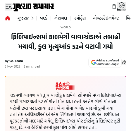
English
ગુજરાત
વર્લ્ડ
નેશનલ
સ્પોર્ટ્સ
એન્ટરટેઈનમેન્ટ
બિ
WORLD
ફિલિપાઈન્સમાં કાલમેગી વાવાઝોડાએ તબાહી
મચાવી, કુલ મૃત્યુઆંક 52ને વટાવી ગયો
By GS Team
Add as a preferred
source on Google
5 Nov 2025
2 mins read
ઝડપથી આગળ વધતું વાવાઝોડું કાલમેગી સોમવારે મધ્ય ફિલિપાઇન્સ
પરથી પસાર થતાં 52 લોકોનાં મોત થયા હતાં. અનેક લોકો પોતાના
ઘરોની છત પર ફસાયા હતાં. બે ગામોમાં અનેક વાહનો ડૂબી ગયા
હતાં તેમ અધિકારીઓએ એક નિવેદનમાં જણાવ્યું છે. આ દરમિયાન
પૂરગ્રસ્તોની મદદ માટે ગયેલું ફિલિપાઇન્સ એર ફોર્સનું હેલિકોપ્ટર તૂટી
પડયું છે. આ હેલિકોપ્ટરમાં કુલ પાંચ લોકો સવાર હતાં.