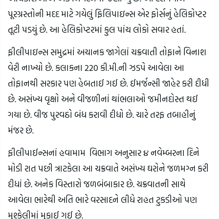
પૂરગ્રસ્તોની મદદ માટે ગયેલું ફિલિપાઇન્સ એર ફોર્સનું હેલિકોપ્ટર
તૂટી પડયું છે. આ હેલિકોપ્ટરમાં કુલ પાંચ લોકો સવાર હતાં.
ફીલીપાઇન્સ સમુદ્રમાં અચાનક જાગેલાં ચક્રવાતી તોફાને વિનાશ
વેરી નાખ્યો છે. કલાકના 220 કી.મી.ની ઝડપે આવેલા આ
તોફાનથી સરકાર પણ હેબતાઈ ગઈ છે. ઈમર્જન્સી જાહેર કરી દીધી
છે. અસંખ્ય વૃક્ષો અને વીજળીનાં થાંભલાઓ જમીનદોસ્ત થઈ
ગયા છે. વીજ પુરવઠો બંધ કરાવી દીધો છે. ચારે તરફ તબાહીનું
મંજર છે.
ફીલીપાઈન્સનાં હવામામ વિભાગ અનુસાર ૪ નવેમ્બરના દિને
મોડી રાત પછી ત્રાટકેલા આ ચક્રવાતે અસંખ્ય ઘરોને જળમગ્ન કરી
દીધાં છે. અનેક વિસ્તારો જળબંબાકાર છે. ચક્રવાતની સાથે
આવેલા ભારેથી અતિ ભારે વરસાદને લીધે રાહત ટુકડીઓ પણ
મુશ્કેલીમાં મુકાઈ ગઈ છે.