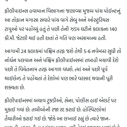
ફીલીપાઇન્સ હવામાન વિભાગના જણાવ્યા મુજબ પાંચ પોઈન્ટનું
આ તોફાન મગાસા સવારે પાંચ વાગે સેબુ અને ઓસ્ટુરિયસ
ટાપુઓ પર પહોંચ્યું હતું તે પછી તેની ઝડપ ઘટીને કલાકના 140
કી.મી. જેટલી થઈ હતી છતાં તે ગતિ પણ અસામાન્ય હતી.
આગામી 24 કલાકમાં પશ્ચિમ તરફ જશે તેથી 5-6 નવેમ્બર સુધી તો
નોર્ધન પલવાન અને પશ્ચિમ ફીલીપાઈન્સમાં તબાહી મચાવી દેશે
પછી તે વિયેતનામ તરફ આગળ વધશે. ત્યાં અને પછી પૂર્વ
થાઈલેન્ડ તે પહોંચતાં તે દેશોમાં પણ ભારે વરસાદ થવાની પૂરી
શક્યતા છે.
ફીલીપાઈન્સમાં બચાવ ટુકડીઓ, સેના, પોલીસ હાઈ એલર્ટ પર
મુકાઈ ગયાં છે. તબીબોની રજા રદ કરાઈ છે. હોસ્પિટલોમાં
તૈયારીઓ કરાઈ ગઈ છે. જોકે આ લખાઈ રહ્યું છે ત્યારે જાન-