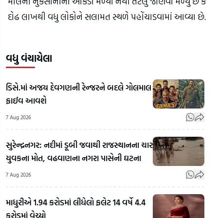
માલની નુકસાનીના આંકડા મળ્યા નથી તેટલું જાણવા મળ્યું છે કે
દોઢ લાખથી વધુ લોકોને સલામત સ્થળે પહોંચાડવામાં આવ્યા છે.
વધુ વંચાયેલા
ડિસે.માં અજય દેવગણની રેન્જરને બદલે ગોલમાલ
ફાઈવ આવશે
7 Aug 2026
સુરેન્દ્રનગર: નદીમાં ડૂબી જવાથી રાજસ્થાનના ચાર
યુવકના મોત, વઢવાણના નગરા પાસેની ઘટના
7 Aug 2026
માધુરીએ 1.94 કરોડમાં લીધેલો ફલેટ 14 વર્ષે 4.4
Pat
કરોડમાં વેચ્યો
Biha