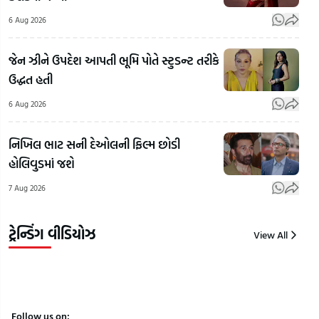
તમારું
ગામ
6 Aug 2026
આગામી
ગલ
35 વર્ષનું
બની
જેન ઝીને ઉપદેશ આપતી ભૂમિ પોતે સ્ટુડન્ટ તરીકે
કામ,
તળા
ઉદ્ધત હતી
Vadodaraમાં
વિકસિત
સરક
9મા માળેથી
ભારતની
નાળા
6 Aug 2026
પટકાતા 2
યાત્રાને
નિષ્
વર્ષના
પ્રભાવિત
રસ્ત
નિખિલ ભાટ સની દેઓલની ફિલ્મ છોડી
માસૂમનું મોત!
કરશે:
પર
હોલિવુડમાં જશે
વાલીઓ માટે
IIT
ડાંગ
7 Aug 2026
લાલબત્તી
Delhiમાં
વાવી
સમાન
PM
લોક
કિસ્સો!
મોદી
વિરો
ટ્રેન્ડિંગ વીડિયોઝ
View All
8
8
8
Aug
Aug
Aug
2026
2026
2026
Follow us on: