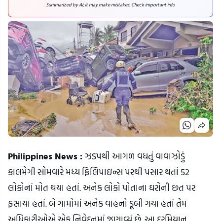
Summarized by AI; it may make mistakes. Check important info
Philippines News :
ઝડપથી આગળ વધતું વાવાઝોડું
કાલમેગી સોમવારે મધ્ય ફિલિપાઇન્સ પરથી પસાર થતાં 52
લોકોનાં મોત થયા હતાં. અનેક લોકો પોતાના ઘરોની છત પર
ફસાયા હતાં. બે ગામોમાં અનેક વાહનો ડૂબી ગયા હતાં તેમ
અધિકારીઓએ એક નિવેદનમાં જણાવ્યું છે. આ દરમિયાન