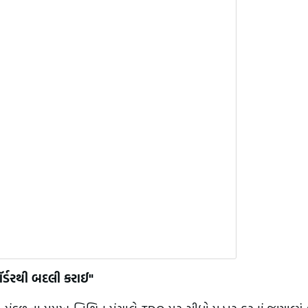
ર્ડરથી બદલી કરાઈ"