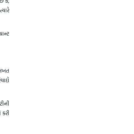
ે કે,
્યારે
રાન્ટ
 સખત
િયાદો
ાટીની
ો કરી