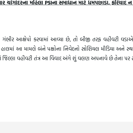
ારનાર ચાંગોદરના મહિલા PSIના સમાધાન માટે ધમપછાડા, ફરિયાદ ન
ા ગંભીર આક્ષેપો કરવામાં આવ્યા છે, તો બીજી તરફ વહીવટી વડાએ 
હાલમાં આ મામલે બંને પક્ષોના નિવેદનો સોશિયલ મીડિયા અને સ્થ
ાં જિલ્લા વહીવટી તંત્ર આ વિવાદ અંગે શું વલણ અપનાવે છે તેના પર