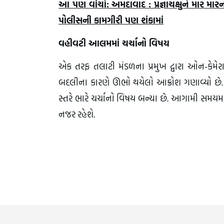
આ પણ વાંચો: અમદાવાદ : પ્રજ્ઞાચક્ષુને માર મ
પોલીસની કામગીરી પણ શંકામાં
વહીવટી આલમમાં ચર્ચાનો વિષય
એક તરફ તલાટી મંડળના પ્રમુખ દ્વારા ઓન-કેમેર
બદલીના કારણે ઊભો થયેલો આક્રોશ ગણાવ્યો છે. 
સ્તરે ભારે ચર્ચાનો વિષય બન્યા છે. આગામી સમયમ
નજર રહેશે.