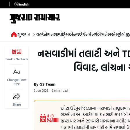
English
ગુજરાત
વર્લ્ડ
નેશનલ
સ્પોર્ટ્સ
એન્ટરટેઈનમેન્ટ
બિઝનેસ
એસ્ટ્રોલોજી
નસવાડીમાં તલાટી અને T
Tunku Ne Tach
વિવાદ, લાંચના 
Change Font
By GS Team
Size
3 Jun 2026
2 mins read
Share
છોટા ઉદેપુર જિલ્લાના નસવાડી તાલુકામાં
બદલીના આ આદેશ બાદ તલાટી કમ મંત્રી
ભ્રષ્ટાચાર અને ટકાવારી માંગવાના ગંભીર 
ગણાવી તલાટીની કામગીરી સામે સવાલો ઉઠા