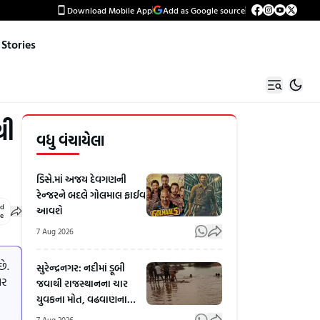
Download Mobile App
Add as Google source
Stories
થી
વધુ વંચાયેલા
ડિસે.માં અજય દેવગણની
રેન્જરને બદલે ગોલમાલ ફાઈવ
ed
આવશે
le
7 Aug 2026
છે.
સુરેન્દ્રનગર: નદીમાં ડૂબી
પર
જવાથી રાજસ્થાનના ચાર
યુવકના મોત, વઢવાણના
નગરા પાસેની ઘટના
7 Aug 2026