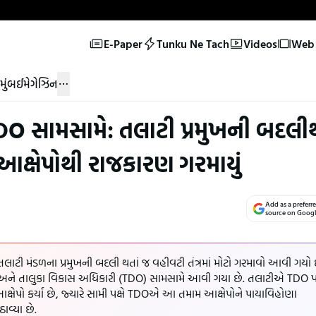
E-Paper
Tunku Ne Tach
Videos
Web 
મુંબઈ
મેગેઝિન
DO સામસામે: તલાટી પ્રમુખની બદલી
આક્ષેપોથી રાજકારણ ગરમાયું
Add as a preferr
source on Goog
 તલાટી મંડળના પ્રમુખની બદલી થતાં જ વહીવટી તંત્રમાં મોટો ગરમાવો આવી ગયો 
 અને તાલુકા વિકાસ અધિકારી (TDO) સામસામે આવી ગયા છે. તલાટીએ TDO 
આક્ષેપો કર્યા છે, જ્યારે સામી પક્ષે TDOએ આ તમામ આક્ષેપોને પાયાવિહોણા
વ્યા છે.