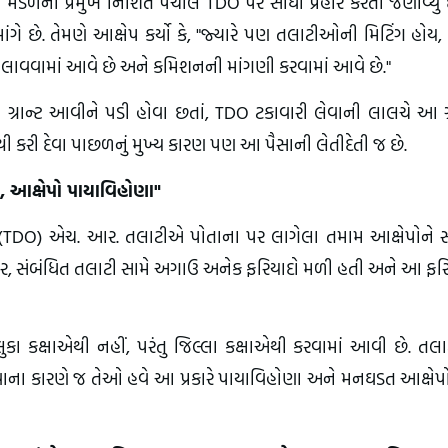
 મંડળના પ્રમુખ નિશિત પંચાલે TDO પર સીધો પ્રહાર કરતાં જણાવ્યું છ
ંગે છે. તેમણે આક્ષેપ કર્યો કે, "જ્યારે પણ તલાટીઓની મિટિંગ હોય, ત
ોલાવવામાં આવે છે અને કમિશનની માંગણી કરવામાં આવે છે."
તાની ગ્રાન્ટ આવીને પડી હોવા છતાં, TDO ટકાવારી લેવાની લાલચે આ ગ્
 કરી દેવા પાછળનું મુખ્ય કારણ પણ આ પૈસાની લેતીદેતી જ છે.
, આક્ષેપો પાયાવિહોણા"
 (TDO) એચ. આર. તલાટીએ પોતાના પર લાગેલા તમામ આક્ષેપોને
સાર, સંબંધિત તલાટી સામે અગાઉ અનેક ફરિયાદો મળી હતી અને આ ફર
ુકા કક્ષાએથી નહીં, પરંતુ જિલ્લા કક્ષાએથી કરવામાં આવી છે. તલ
થવાના કારણે જ તેઓ હવે આ પ્રકારે પાયાવિહોણા અને મનઘડત આક્ષેપ