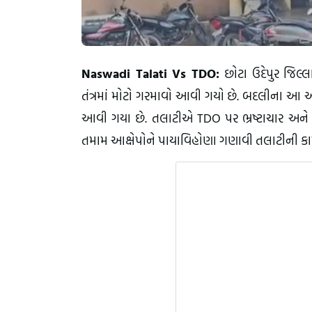
Naswadi Talati Vs TDO:
છોટા ઉદેપુર જિલ્
તંત્રમાં મોટો ગરમાવો આવી ગયો છે. બદલીના આ 
આવી ગયા છે. તલાટીએ TDO પર ભ્રષ્ટાચાર અને ટક
તમામ આક્ષેપોને પાયાવિહોણા ગણાવી તલાટીની કામ