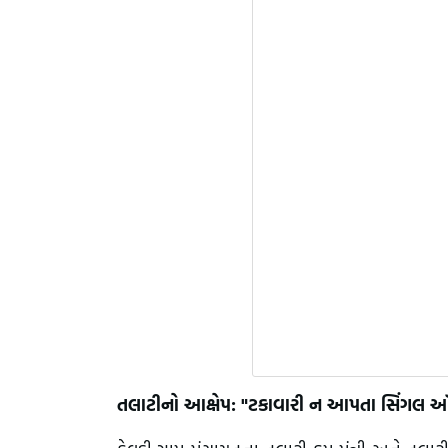
તલાટીનો આક્ષેપ: "ટકાવારી ન આપતા સિંગલ ઑ