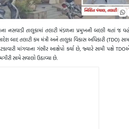
લાના નસવાડી તાલુકામાં તલાટી મંડળના પ્રમુખની બદલી થતાં જ વહ
આદેશ બાદ તલાટી કમ મંત્રી અને તાલુકા વિકાસ અધિકારી (TDO) સા
ાવારી માંગવાના ગંભીર આક્ષેપો કર્યા છે, જ્યારે સામી પક્ષે T
ગીરી સામે સવાલો ઉઠાવ્યા છે.