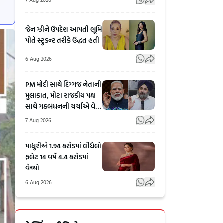
જેન ઝીને ઉપદેશ આપતી ભૂમિ
પોતે સ્ટુડન્ટ તરીકે ઉદ્ધત હતી
6 Aug 2026
PM મોદી સાથે દિગ્ગજ નેતાની
મુલાકાત, મોટા રાજકીય પક્ષ
સાથે ગઠબંધનની ચર્ચાએ વેગ
પકડ્યો
7 Aug 2026
માધુરીએ 1.94 કરોડમાં લીધેલો
ફલેટ 14 વર્ષે 4.4 કરોડમાં
વેચ્યો
6 Aug 2026
Rahul
અલમોડાના