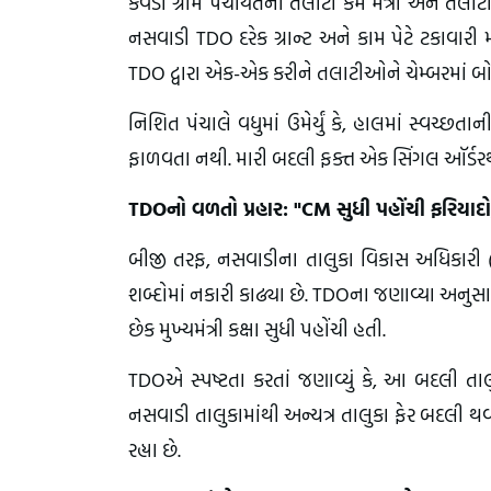
કેવડી ગ્રામ પંચાયતના તલાટી કમ મંત્રી અને તલાટી
નસવાડી TDO દરેક ગ્રાન્ટ અને કામ પેટે ટકાવારી મા
TDO દ્વારા એક-એક કરીને તલાટીઓને ચેમ્બરમાં બ
નિશિત પંચાલે વધુમાં ઉમેર્યું કે, હાલમાં સ્વચ્છ
ફાળવતા નથી. મારી બદલી ફક્ત એક સિંગલ ઑર્ડરથી
TDOનો વળતો પ્રહાર: "CM સુધી પહોંચી ફરિયાદો
બીજી તરફ, નસવાડીના તાલુકા વિકાસ અધિકારી
શબ્દોમાં નકારી કાઢ્યા છે. TDOના જણાવ્યા અનુ
છેક મુખ્યમંત્રી કક્ષા સુધી પહોંચી હતી.
TDOએ સ્પષ્ટતા કરતાં જણાવ્યું કે, આ બદલી તાલ
નસવાડી તાલુકામાંથી અન્યત્ર તાલુકા ફેર બદલી 
રહ્યા છે.