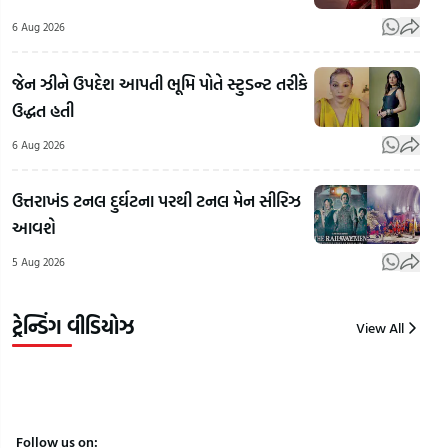
Chief
6 Aug 2026
Mohan
'અમા
Bhagwat
ગુજરાતમાં
મહોલ
જેન ઝીને ઉપદેશ આપતી ભૂમિ પોતે સ્ટુડન્ટ તરીકે
On
જેના પર
કેમ
ઉદ્ધત હતી
LGBTQ:
પ્રતિબંધ
છે?',
LGBTQ+
લાગ્યો એ
પાડ
6 Aug 2026
અને
એનાલોગ
ટોકત
સમલૈંગિક
પનીરની
સબ
ઉત્તરાખંડ ટનલ દુર્ઘટના પરથી ટનલ મેન સીરિઝ
લગ્નો મુદ્દે
ઓળખ
શીખ
આવશે
RSSના
કેવી રીતે
મિત્ર
5 Aug 2026
વડા મોહન
કરી શકાય?
મળી
ભાગવતનું
| Gujarat
સગી
નિવેદન
Samachar
કરી 
ટ્રેન્ડિંગ વીડિયોઝ
View All
6
6
6
Aug
Aug
Aug
2026
2026
2026
Follow us on: