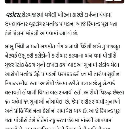
વડોદરા,
શેરબજારમાં થયેલી ખોટના કારણે દારૃના ધંધામાં
ઝંપલાવનાર બૂટલેગર મનોજ પાપડના આજે રિમાન્ડ પૂરા થતા
તેને જેલમાં મોકલી આપવામાં આવ્યો છે.
લાલુ સિંધી નામની સંગઠીત ગેંગ બનાવી વિદેશી દારૃનું મજબૂત
નેટવર્ક ઉભુ કરી કરોડોનો કારોબાર કરવાના બનાવમાં પોલીસે
ગુજસીટોક હેઠળ ગુનો દાખલ કર્યા બાદ આ ગુનામાં સંડોવાયેલા
આરોપી મનોજ ઉર્ફે પાપડની ધરપકડ કરી ૨૧ મી તારીખ સુધીના
રિમાન્ડ લીધા હતા. આરોપી જેલમાં રહીને પણ દારૃનું નેટવર્ક
ચલાવતો હોવાની વિગત બહાર આવી હતી. આરોપી વિરુદ્ધ છેલ્લા
૧૦ વર્ષમાં ૧૧ ગુનાઓ નોંધાયેલા છે, જેમાં શરીર સંબંધી ગુનાઓ
અને પ્રોહિબિશનના કેસોનો સમાવેશ થાય છે. આજે રિમાન્ડ પૂરા
થતા પોલીસે તેને કોર્ટમાં રજૂ કરતા જેલમાં મોકલી આપવામાં