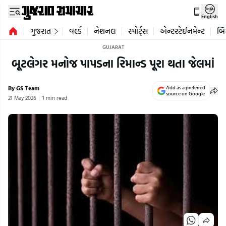
English
ગુજરાત
વર્લ્ડ
નેશનલ
સ્પોર્ટ્સ
એન્ટરટેઈનમેન્ટ
બિ
GUJARAT
બૂટલેગર મનોજ પાપડના રિમાન્ડ પૂરા થતા જેલમાં
By GS Team
Add as a preferred
source on Google
21 May 2026
1 min read