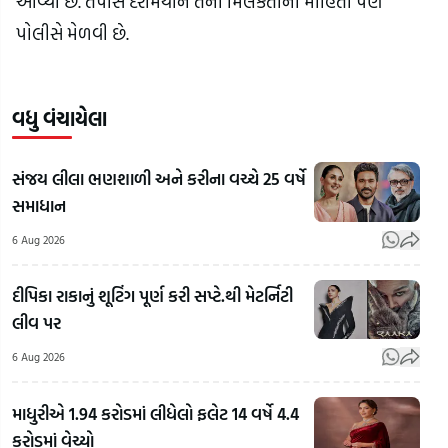
આવ્યો છે. તપાસ દરમિયાન તેની મિલકતોની માહિતી પણ
પોલીસે મેળવી છે.
વધુ વંચાયેલા
સંજય લીલા ભણશાળી અને કરીના વચ્ચે 25 વર્ષે
સમાધાન
6 Aug 2026
દીપિકા રાકાનું શૂટિંગ પૂર્ણ કરી સપ્ટે.થી મેટર્નિટી
લીવ પર
6 Aug 2026
માધુરીએ 1.94 કરોડમાં લીધેલો ફલેટ 14 વર્ષે 4.4
કરોડમાં વેચ્યો
RSS