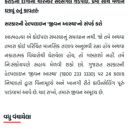
કરોડના દાગીના ચોરનાર સેલ્સગર્લ ઝડપાઈ, પ્રેમી સાથે મળીને
ઘડ્યું હતું કાવતરું
સરકારની હેલ્પલાઇન 'જીવન આસ્થા'નો સંપર્ક કરો
આત્મહત્યા એ કોઈપણ સમસ્યાનું સમાધાન નથી. જો તમે અથવા
તમારા કોઈ પરિચિત માનસિક તણાવ અનુભવી રહ્યા હોય અથવા
નકારાત્મક વિચારોથી ઘેરાયેલા હોય, તો ગભરાશો નહીં. તમે
નિઃસંકોચપણે સહાય મેળવી શકો છો. ગુજરાત સરકારની
હેલ્પલાઇન 'જીવન આસ્થા' (1800 233 3330) પર 24 કલાક
નિષ્ણાતો દ્વારા વિનામૂલ્યે અને ખાનગી રીતે કાઉન્સેલિંગ પૂરું
પાડવામાં આવે છે. યાદ રાખો, તમારું જીવન અમૂલ્ય છે.
વધુ વંચાયેલા