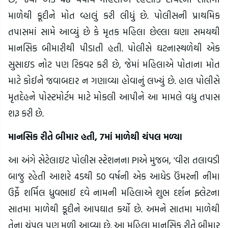
માળેથી કૂદીને મોત વ્હાલું કરી લીધું છે. પોલીસની પ્રાથમિક
તપાસમાં સામે આવ્યું છે કે મૃતક મહિલા છેલ્લા ઘણા સમયથી
માનસિક બીમારીથી પીડાતી હતી. પોલીસે ઘટનાસ્થળેથી એક
સુસાઇડ નોટ પણ રિકવર કરી છે, જેમાં મહિલાએ પોતાના મોત
માટે કોઈને જવાબદાર ન ગણાવ્યા હોવાનું લખ્યું છે. હાલ પોલીસે
મૃતદેહને પોસ્ટમોર્ટમ માટે મોકલી આપીને આ મામલે વધુ તપાસ
શરૂ કરી છે.
માનસિક રીતે બીમાર હતી, 7માં માળેથી ચંપલ મળ્યા
આ અંગે સેટેલાઇટ પોલીસ સ્ટેશનના PIએ મુજબ, 'વીરા તલાવડી
બાજુ રહેતી આશરે 45થી 50 વર્ષની એક આધેડ ઉંમરની નીમા
ઉર્ફે શર્મિલ ધ્રુવભાઈ દવે નામની મહિલાએ શુભ દર્શન ફ્લેટના
સાતમા માળેથી કૂદીને આપઘાત કર્યો છે. અમને સાતમા માળેથી
તેના ચંપલ પણ મળી આવ્યા છે. આ મહિલા માનસિક રીતે બીમાર