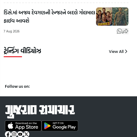
કાંકરેજ લાફા
બોલશો
વાહ
કાંડમાં
તો 3
ઈંધણ
ડિસે.માં અજય દેવગણની રેન્જરને બદલે ગોલમાલ
ઓગડમઠના
કલાકમાં
આપ
ફાઈવ આવશે
મહંત
વીડિયો
સુપ્ર
7 Aug 2026
બળદેવનાથ
ડિલીટ
આદે
બાપુની
કરવો
Guj
અટકાયત
પડશે
Sam
ટ્રેન્ડિંગ વીડિયોઝ
View All
7
7
7
Aug
Aug
Aug
2026
2026
2026
Follow us on: