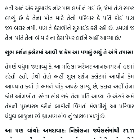
હતી અને એક સુસાઈડ નોટ પણ લખીને ગઈ છે, જેમાં તેણે સ્પષ્ટ
લખ્યું છે કે તેના મોત માટે તેનો પરિવાર કે પતિ કોઈ પણ
જવાબદાર નથી, પણ તે કંટાળીને સુસાઈડ કરી રહી છે. હમણાં જ
તેના પતિ તેના બીમારીના કેસ પેપર લઈને અહીં આવ્યા છે.'
શુભ દર્શન ફ્લેટમાં આવી જ કેમ આ પગલું ભર્યું તે અંગે તપાસ!
તેમણે વધુમાં જણાવ્યું કે, આ મહિલા ખરેખર આનંદનગરની હદમાં
રહેતી હતી, તેથી તેણે અહીં શુભ દર્શન ફ્લેટમાં આવીને કેમ
આપઘાત કર્યો તે અમને થોડું અઘરું લાગ્યું છે, કદાચ અહીં તેના
કોઈ ઓળખીતા રહેતા હોઈ શકે. તેના પતિ આવ્યા છે એટલે અમે
તેમની પૂછપરછ કરીને બાકીની વિગતો મેળવીશું. આ પરિવાર
ધંધુકા બાજુના દવે બ્રાહ્મણ હોવાનું જાણવા મળ્યું છે.
આ પણ વાંચો: અમદાવાદ: નિકોલના જ્વેલર્સમાંથી ₹1.11