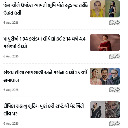
જેન ઝીને ઉપદેશ આપતી ભૂમિ પોતે સ્ટુડન્ટ તરીકે
ઉદ્ધત હતી
6 Aug 2026
માધુરીએ 1.94 કરોડમાં લીધેલો ફલેટ 14 વર્ષે 4.4
કરોડમાં વેચ્યો
6 Aug 2026
સંજય લીલા ભણશાળી અને કરીના વચ્ચે 25 વર્ષે
Arvind
સમાધાન
Kejriwal
એ
6 Aug 2026
વીડિયો
Banaskantha:
બનાવીને
દીપિકા રાકાનું શૂટિંગ પૂર્ણ કરી સપ્ટે.થી મેટર્નિટી
અજમલભાઈ
કહ્યું,
થર્ડ પ
લીવ પર
ચૌધરીના
સરકાર
વીમા
અપહરણ અને
વિરુદ્ધ
વગર
6 Aug 2026