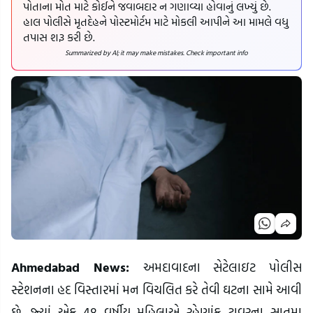
પોતાના મોત માટે કોઈને જવાબદાર ન ગણાવ્યા હોવાનું લખ્યું છે.
હાલ પોલીસે મૃતદેહને પોસ્ટમોર્ટમ માટે મોકલી આપીને આ મામલે વધુ
તપાસ શરૂ કરી છે.
Summarized by AI; it may make mistakes. Check important info
Ahmedabad News:
અમદાવાદના સેટેલાઇટ પોલીસ
સ્ટેશનના હદ વિસ્તારમાં મન વિચલિત કરે તેવી ઘટના સામે આવી
છે, જ્યાં એક 48 વર્ષીય મહિલાએ રહેણાંક ટાવરના સાતમા