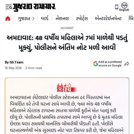
English
ગુજરાત
વર્લ્ડ
નેશનલ
સ્પોર્ટ્સ
એન્ટરટેઈનમેન્ટ
બિ
GUJARAT
અમદાવાદ: 48 વર્ષીય મહિલાએ 7માં માળેથી પડતું
મૂક્યું, પોલીસને અંતિમ નોટ મળી આવી
By GS Team
Add as a preferred
source on Google
18 May 2026
2 mins read
અમદાવાદના સેટેલાઇટ પોલીસ સ્ટેશનના હદ વિસ્તારમાં મન
વિચલિત કરે તેવી ઘટના સામે આવી છે, જ્યાં એક 48 વર્ષીય
મહિલાએ રહેણાંક ટાવરના સાતમા માળેથી કૂદીને મોત વ્હાલું કરી
લીધું છે. પોલીસની પ્રાથમિક તપાસમાં સામે આવ્યું છે કે મૃતક મહિલા
છેલ્લા ઘણા સમયથી માનસિક બીમારીથી પીડાતી હતી. પોલીસે
ઘટનાસ્થળેથી એક સુસાઇડ નોટ પણ રિકવર કરી છે, જેમાં મહિલાએ