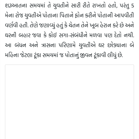
શરૂઆતના સમયમાં તે યુવતીને સારી રીતે રાખતો હતો, પરંતુ 5
મેના રોજ યુવતીએ પોતાના પિતાને ફોન કરીને પોતાની આપવીતી
વર્ણવી હતી. તેણે જણાવ્યું હતું કે ચેતન તેને ખૂબ હેરાન કરે છે અને
ઘરની બહાર જવા કે કોઈ સગા-સંબંધીને મળવા પણ દેતો નથી.
આ બંધન અને ત્રાસના પરિણામે યુવતીએ ઘર છોડ્યાના બે
મહિના જેટલા ટૂંકા સમયમાં જ પોતાનું જીવન ટૂંકાવી લીધું છે.