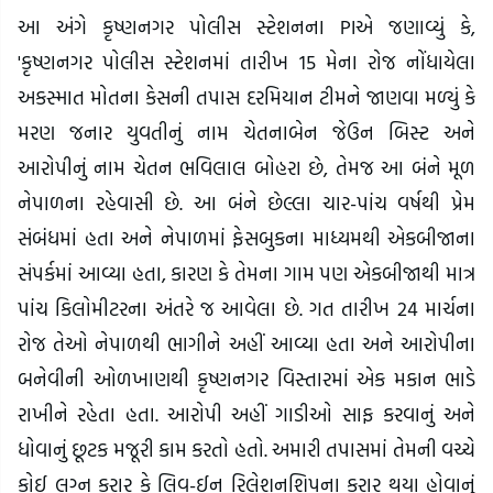
આ અંગે કૃષ્ણનગર પોલીસ સ્ટેશનના PIએ જણાવ્યું કે,
'કૃષ્ણનગર પોલીસ સ્ટેશનમાં તારીખ 15 મેના રોજ નોંધાયેલા
અકસ્માત મોતના કેસની તપાસ દરમિયાન ટીમને જાણવા મળ્યું કે
મરણ જનાર યુવતીનું નામ ચેતનાબેન જેઉન બિસ્ટ અને
આરોપીનું નામ ચેતન ભવિલાલ બોહરા છે, તેમજ આ બંને મૂળ
નેપાળના રહેવાસી છે. આ બંને છેલ્લા ચાર-પાંચ વર્ષથી પ્રેમ
સંબંધમાં હતા અને નેપાળમાં ફેસબુકના માધ્યમથી એકબીજાના
સંપર્કમાં આવ્યા હતા, કારણ કે તેમના ગામ પણ એકબીજાથી માત્ર
પાંચ કિલોમીટરના અંતરે જ આવેલા છે. ગત તારીખ 24 માર્ચના
રોજ તેઓ નેપાળથી ભાગીને અહીં આવ્યા હતા અને આરોપીના
બનેવીની ઓળખાણથી કૃષ્ણનગર વિસ્તારમાં એક મકાન ભાડે
રાખીને રહેતા હતા. આરોપી અહીં ગાડીઓ સાફ કરવાનું અને
ધોવાનું છૂટક મજૂરી કામ કરતો હતો. અમારી તપાસમાં તેમની વચ્ચે
કોઈ લગ્ન કરાર કે લિવ-ઈન રિલેશનશિપના કરાર થયા હોવાનું