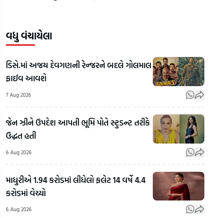
વધુ વંચાયેલા
ડિસે.માં અજય દેવગણની રેન્જરને બદલે ગોલમાલ
ફાઈવ આવશે
7 Aug 2026
જેન ઝીને ઉપદેશ આપતી ભૂમિ પોતે સ્ટુડન્ટ તરીકે
ઉદ્ધત હતી
6 Aug 2026
માધુરીએ 1.94 કરોડમાં લીધેલો ફલેટ 14 વર્ષે 4.4
કરોડમાં વેચ્યો
6 Aug 2026
Rahul