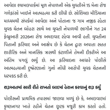
આવેલા શ્યામલપાર્કમાં મૂળ નેપાળની એક યુવતીએ 15 મેના રોજ
ગળેફાંસો ખાઈને આત્મહત્યા કરી લીધી છે. સોશિયલ મીડિયાના
માધ્યમથી સંપર્કમાં આવેલા અને પોતાના જ ગામ નજીક રહેતા
યુવક ચેતન બોહરા સાથે આ યુવતી નેપાળથી ભાગીને ગત 24
ફેબ્રુઆરી 2026ના રોજ અમદાવાદ રહેવા આવી હતી. યુવતીના
પિતાની ફરિયાદ અને આક્ષેપ છે કે ચેતન દ્વારા અપાતા સતત
શારીરિક અને માનસિક ત્રાસથી કંટાળીને તેમની દીકરીએ આ
અંતિમ પગલું ભર્યું છે. આ ફરિયાદના આધારે પોલીસે
આત્મહત્યાની દુષ્પ્રેરણાનો ગુનો નોંધી આરોપી યુવક ચેતનની
ધરપકડ કરી છે.
શરૂઆતમાં સારી રીતે રાખતો બાદમાં હેરાન કરવાનું શરૂ કર્યું
પોલીસની પ્રાથમિક તપાસમાં જાણવા મળ્યું છે કે, અમદાવાદમાં
કૃષ્ણનગર ખાતે રહીને ચેતન છૂટક મજૂરી કામ કરતો હતો.