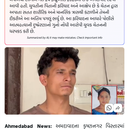
આવી હતી. યુવતીના પિતાની ફરિયાદ અને આક્ષેપ છે કે ચેતન દ્વારા
અપાતા સતત શારીરિક અને માનસિક ત્રાસથી કંટાળીને તેમની
દીકરીએ આ અંતિમ પગલું ભર્યું છે. આ ફરિયાદના આધારે પોલીસે
આત્મહત્યાની દુષ્પ્રેરણાનો ગુનો નોંધી આરોપી યુવક ચેતનની
ધરપકડ કરી છે.
Summarized by AI; it may make mistakes. Check important info
Ahmedabad News:
અમદાવાદના કૃષ્ણનગર વિસ્તારમાં