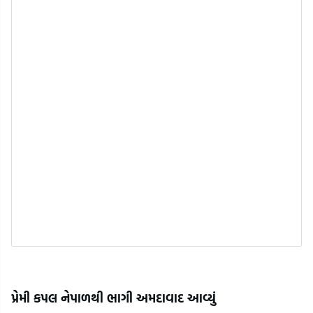
પ્રેમી કપલ નેપાળથી ભાગી અમદાવાદ આવ્યું