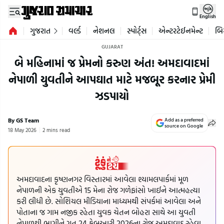
English
ગુજરાત
વર્લ્ડ
નેશનલ
સ્પોર્ટ્સ
એન્ટરટેઈનમેન્ટ
બિ
GUJARAT
બે મહિનામાં જ પ્રેમનો કરુણ અંત! અમદાવાદમાં
નેપાળી યુવતીને આપઘાત માટે મજબૂર કરનાર પ્રેમી
ઝડપાયો
By GS Team
Add as a preferred
source on Google
18 May 2026
2 mins read
અમદાવાદના કૃષ્ણનગર વિસ્તારમાં આવેલા શ્યામલપાર્કમાં મૂળ
નેપાળની એક યુવતીએ 15 મેના રોજ ગળેફાંસો ખાઈને આત્મહત્યા
કરી લીધી છે. સોશિયલ મીડિયાના માધ્યમથી સંપર્કમાં આવેલા અને
પોતાના જ ગામ નજીક રહેતા યુવક ચેતન બોહરા સાથે આ યુવતી
નેપાળથી ભાગીને ગત 24 ફેબ્રુઆરી 2026ના રોજ અમદાવાદ રહેવા