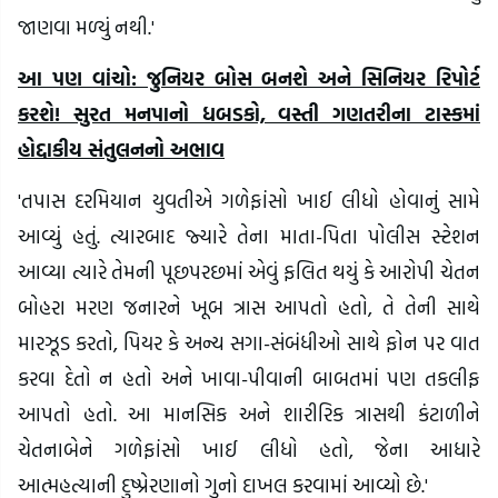
જાણવા મળ્યું નથી.'
આ પણ વાંચો: જુનિયર બોસ બનશે અને સિનિયર રિપોર્ટ
કરશે! સુરત મનપાનો ધબડકો, વસ્તી ગણતરીના ટાસ્કમાં
હોદ્દાકીય સંતુલનનો અભાવ
'તપાસ દરમિયાન યુવતીએ ગળેફાંસો ખાઈ લીધો હોવાનું સામે
આવ્યું હતું. ત્યારબાદ જ્યારે તેના માતા-પિતા પોલીસ સ્ટેશન
આવ્યા ત્યારે તેમની પૂછપરછમાં એવું ફલિત થયું કે આરોપી ચેતન
બોહરા મરણ જનારને ખૂબ ત્રાસ આપતો હતો, તે તેની સાથે
મારઝૂડ કરતો, પિયર કે અન્ય સગા-સંબંધીઓ સાથે ફોન પર વાત
કરવા દેતો ન હતો અને ખાવા-પીવાની બાબતમાં પણ તકલીફ
આપતો હતો. આ માનસિક અને શારીરિક ત્રાસથી કંટાળીને
ચેતનાબેને ગળેફાંસો ખાઈ લીધો હતો, જેના આધારે
આત્મહત્યાની દુષ્પ્રેરણાનો ગુનો દાખલ કરવામાં આવ્યો છે.'