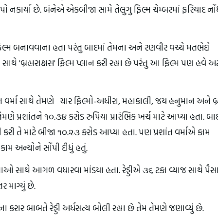
પો નકાર્યા છે. બંનેએ એકબીજા સામે તેલુગુ ફિલ્મ ચેમ્બરમાં ફરિયાદ નો
' ફિલ્મ બનાવવાના હતા પરંતુ બાદમાં તેમના અને રણવીર વચ્ચે મતભેદો
થે 'બ્રહ્મરાક્ષસ' ફિલ્મ પ્લાન કરી રહ્યા છે પરંતુ આ ફિલ્મ પણ હવે અ
્રશાંત વર્મા સાથે તેમણે ચાર ફિલ્મો-અધીરા, મહાકાલી, જય હનુમાન અને બ્ર
તેમણે પ્રશાંતને ૧૦.૩૪ કરોડ રુપિયા પ્રારંભિક ખર્ચ માટે આપ્યા હતા. બાદ
રી તે માટે બીજા ૧૦.૨૩ કરોડ આપ્યા હતા. પણ પ્રશાંત વર્માએ કામ
ામ અન્યોને સોંપી દીધું હતું.
માતાઓ સાથે આગળ વધારવા માંડયા હતા. રેડ્ડીએ ૩૬ ટકા વ્યાજ સાથે પૈસ
 માગ્યું છે.
કરાર બાબતે રેડ્ડી અર્ધસત્ય બોલી રહ્યા છે તેમ તેમણે જણાવ્યું છે.