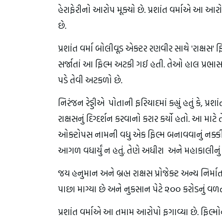
હેરાફેરીનો આરોપ મૂક્યો છે. પ્રશાંત વર્માએ આ આરો
છે.
પ્રશાંત વર્મા બોલીવૂડ એક્ટર રણવીર સાથે 'રાક્ષસ
સર્જાતાં આ ફિલ્મ અટકી ગઈ હતી. તેઓ હાલ પ્રભાસ સા
પડે તેવી અટકળો છે.
નિરંજન રેડ્ડીએ પોતાની ફરિયાદમાં કહ્યું હતું કે, પ
રાક્ષસનું દિગ્દર્શન કરવાનો કરાર કર્યો હતો. આ માટે 
ઓક્ટોપસ નામની વધુ એક ફિલ્મ બનાવવાનું નક્કી ક
આગળ વધાર્યું ન હતું. તેણે અધીરા અને મહાકાલીનું ક
જય હનુમાન અને બ્રહ્મ રાક્ષસ પ્રોજેક્ટ અન્ય નિર્
પાછા માગ્યા છે અને નુકસાન પેટે ૨૦૦ કરોડનું વળતર
પ્રશાંત વર્માએ આ તમામ આરોપો ફગાવ્યા છે. ફિલ્મોના 