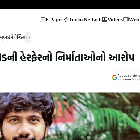
E-Paper
Tunku Ne Tach
Videos
Web 
મુંબઈ
મેગેઝિન
 કરોડની હેરફેરનો નિર્માતાઓનો આરોપ
Add as a preferr
source on Goog