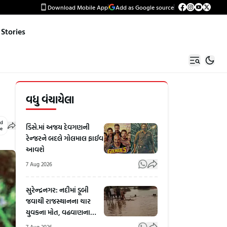
Download Mobile App
Add as Google source
Stories
વધુ વંચાયેલા
ed
ડિસે.માં અજય દેવગણની
le
રેન્જરને બદલે ગોલમાલ ફાઈવ
આવશે
7 Aug 2026
સુરેન્દ્રનગર: નદીમાં ડૂબી
જવાથી રાજસ્થાનના ચાર
યુવકના મોત, વઢવાણના
નગરા પાસેની ઘટના
7 Aug 2026