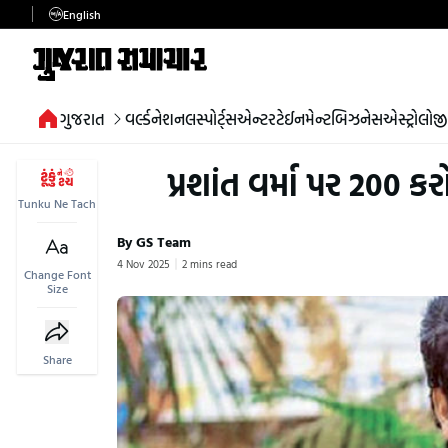
English
ગુજરાત
વર્લ્ડ
નેશનલ
સ્પોર્ટ્સ
એન્ટરટેઈનમેન્ટ
બિઝનેસ
એસ્ટ્રોલોજી
પ્રશાંત વર્મા પર 200
Tunku Ne Tach
By GS Team
4 Nov 2025
2 mins read
Change Font
Size
Share