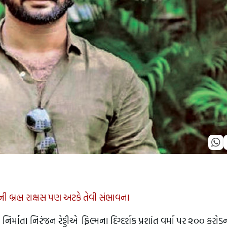
ની બ્રહ્મ રાક્ષસ પણ અટકે તેવી સંભાવના
ર્માતા નિરંજન રેડ્ડીએ ફિલ્મના દિગ્દર્શક પ્રશાંત વર્મા પર ૨૦૦ કરોડ