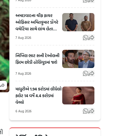
અમદાવાદના ચીફ ફાયર
ઓફિસર અમિતકુમાર ડોંગરે
વચેટિયા સાથે લાંચ લેતા
ઝડપાયા, ફાયર NOC માટે 36
7 Aug 2026
હજાર માગ્યા હતા
નિખિલ ભાટ સની દેઓલની
ફિલ્મ છોડી હોલિવુડમાં જશે
7 Aug 2026
માધુરીએ 1.94 કરોડમાં લીધેલો
ફલેટ 14 વર્ષે 4.4 કરોડમાં
વેચ્યો
6 Aug 2026
આખરે
Ahmedabadમાં
ની