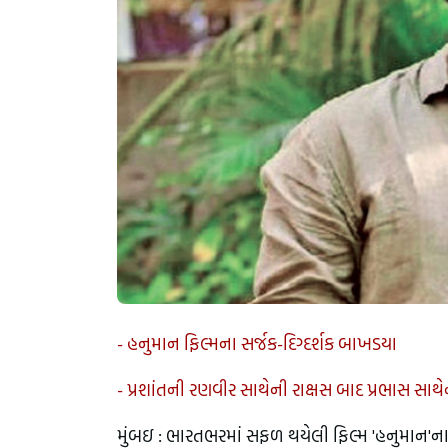
- હનુમાન ફિલ્મના સર્જક-દિગ્દર્શક બાખડયા
- પ્રશાંતની રણવીર સાથેની રાક્ષસ બાદ પ્રભાસ સાથે
મુંબઇ : ભારતભરમાં સફળ થયેલી ફિલ્મ 'હનુમાન'ના નિ