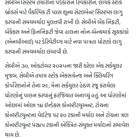
સેબીએ સિસ્ટમ તૈયારીના પડકારોને સ્વિકારીને, લાયક સ્ટોક
બ્રોકર્સ માટે વૈકલ્પિક ટી પ્લસ શૂન્ય સેટલમેન્ટ સિસ્ટમ્સ લાગુ
કરવાની સમયમર્યાદા મુલત્તવી રાખી છે. સેબીએ બેંક નિફટી,
બેંકેક્સ અને ફિનનિફટી જેવા હાલના નોન-બેન્ચમાર્ક સૂચકાંકો
(એનબીઆઈ) પર ડેરિવેટીવ્ઝ માટે નવા પાત્રતા ધોરણો લાગુ
કરવાની સમયમર્યાદા લંબાવી છે.
સેબીએ ૩૦, ઓકટોબર ૨૦૨૫ના જારી કરેલા એક સર્કયુલર
મુજબ, સેબીએ તમામ સ્ટોક એક્સચેન્જ અને ક્લિયરિંગ
કોર્પોરેશનોને તેના ૨૯, મેના સર્કયુલર હેઠળ રજૂ કરાયેલા
ધોરણોનું પાલન કરવાનું ફરજિયાત બનાવ્યું હતું. આ ધોરણોમાં
ઓછામાં ઓછા ૧૪ ઈન્ડેક્સ કોન્સ્ટીટયુઅન્ટ, ટોચના
કોન્સ્ટીટયુન્ટના વેઈટેજ પર ૨૦ ટકાની મર્યાદા અને ટોચના ત્રણ
કોન્સ્ટીટયુન્ટ પર૪૫ ટકાની એક્ત્રિત-સંયુક્ત મર્યાદાનો સમાવેશ
થાય છે.