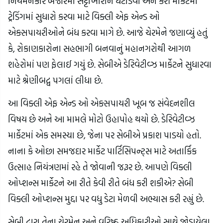
નિયમનકાર બજારમાં સટ્ટાખોરીને ઘટાડવા અને કેશ માર્કેટમાં
ટ્રેડિંગમાં સુધારો કરવા માટે વિક્લી એફ એન્ડ ઓ
એક્સપાયરીઓને બંધ કરવા માગે છે. આજે ચેરમેને જણાવ્યું હતું
કે, રોકાણકારોના સહભાગી બનવાનું મહાનગરોથી આગળ
શહેરોમાં પણ ફેલાઈ ગયું છે. સેબીએ ડેરિવેટીવ્ઝ માર્કેટને સુધારવા
માટે શ્રેણીબદ્વ પગલાં લીધા છે.
આ વિક્લી એફ એન્ડ ઓ એક્સપાયરી ખૂબ જ સંવેદનશીલ
વિષય છે અને આ મામલે મોટો ઉહાપોહ થયો છે. ડેરિવેટીવ્ઝ
માર્કેટમાં એક સમસ્યા છે, જેના પર સેબીએ પ્રકાશ પાડયો હતો.
નાના કે ઓછા સમજદાર માર્કેટ પાર્ટિસિપન્ટ્સ માટે અતાર્કિક
ઉત્સાહ નિયંત્રણમાં રહે તે જોવાની જરૂર છે. આપણે વિક્લી
ઓપ્શન્સ માર્કેટને આ રીતે કેવી રીતે બંધ કરી શકીએ? સેબી
વિક્લી ઓપ્શન્સ મુદ્દા પર વધુ ડેટા મેળવી અભ્યાસ કરી રહ્યું છે.
સેબી દ્વારા તેના ચેરમેન અને વરિષ્ઠ અધિકારીઓ સાથે જોડાયેલા