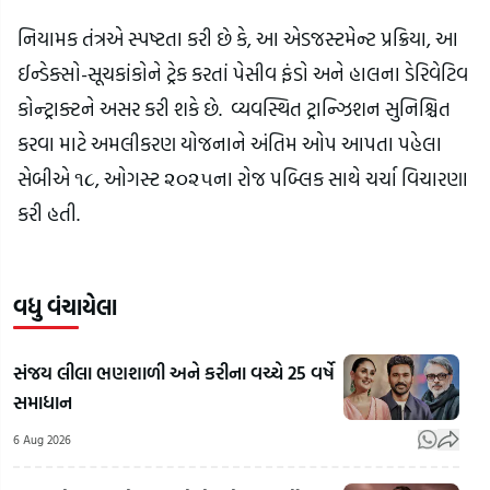
નિયામક તંત્રએ સ્પષ્ટતા કરી છે કે, આ એડજસ્ટમેન્ટ પ્રક્રિયા, આ
ઈન્ડેક્સો-સૂચકાંકોને ટ્રેક કરતાં પેસીવ ફંડો અને હાલના ડેરિવેટિવ
કોન્ટ્રાક્ટને અસર કરી શકે છે. વ્યવસ્થિત ટ્રાન્ઝિશન સુનિશ્ચિત
કરવા માટે અમલીકરણ યોજનાને અંતિમ ઓપ આપતા પહેલા
સેબીએ ૧૮, ઓગસ્ટ ૨૦૨૫ના રોજ પબ્લિક સાથે ચર્ચા વિચારણા
કરી હતી.
વધુ વંચાયેલા
સંજય લીલા ભણશાળી અને કરીના વચ્ચે 25 વર્ષે
સમાધાન
6 Aug 2026