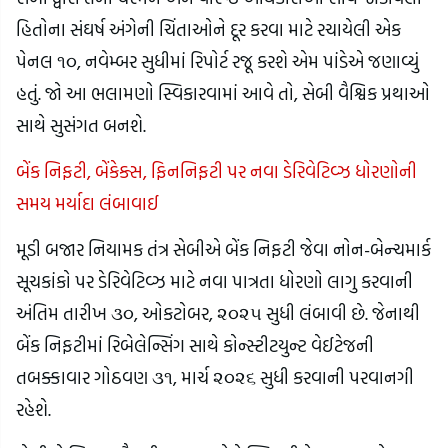
હિતોના સંઘર્ષ અંગેની ચિંતાઓને દૂર કરવા માટે રચાયેલી એક
પેનલ ૧૦, નવેમ્બર સુધીમાં રિપોર્ટ રજૂ કરશે એમ પાંડેએ જણાવ્યું
હતું. જો આ ભલામણો સ્વિકારવામાં આવે તો, સેબી વૈશ્વિક પ્રથાઓ
સાથે સુસંગત બનશે.
બેંક નિફટી, બેંકેક્સ, ફિનનિફટી પર નવા ડેરિવેટિવ્ઝ ધોરણોની
સમય મર્યાદા લંબાવાઈ
મૂડી બજાર નિયામક તંત્ર સેબીએ બેંક નિફટી જેવા નોન-બેન્ચમાર્ક
સૂચકાંકો પર ડેરિવેટિવ્ઝ માટે નવા પાત્રતા ધોરણો લાગુ કરવાની
અંતિમ તારીખ ૩૦, ઓકટોબર, ૨૦૨૫ સુધી લંબાવી છે. જેનાથી
બેંક નિફટીમાં રિબેલેન્સિંગ સાથે કોન્સ્ટીટયુન્ટ વેઈટેજની
તબક્કાવાર ગોઠવણ ૩૧, માર્ચ ૨૦૨૬ સુધી કરવાની પરવાનગી
રહેશે.