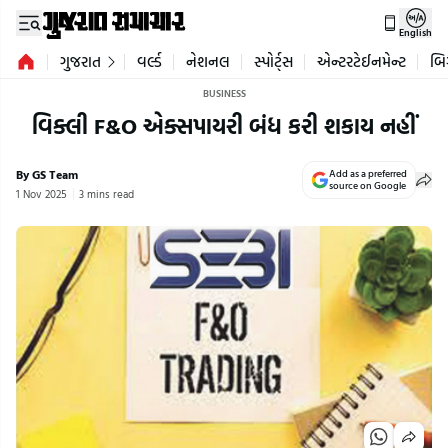
English
ગુજરાત
વર્લ્ડ
નેશનલ
સ્પોર્ટ્સ
એન્ટરટેઈનમેન્ટ
બિ
BUSINESS
વિક્લી F&O એક્સપાયરી બંધ કરી શકાય નહીં
By GS Team
Add as a preferred
source on Google
1 Nov 2025
3 mins read