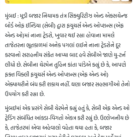
મુંબઈ : મૂડી બજાર નિયામક તંત્ર સિક્યુરિટીઝ એન્ડ એક્સચેન્જ
બોર્ડ ઓફ ઈન્ડિયા (સેબી) દ્વારા ફયુચર્સ એન્ડ ઓપ્શન્સ (એફ
એન્ડ ઓ)માં નાના ટ્રેડરો, ખુવાર થઈ રહ્યા હોવાના મામલે
તાજેતરના ભૂતકાળમાં અનેક પગલાં લઈને નાના ટ્રેડરોને દૂર
કરવાનો સરાહનીય સંકેત આપ્યા બાદ હવે સેબીએ જાણે યુ-ટર્ન
લીધો છે. સેબીના ચેરમેન તુહિન કાંતા પાંડેએ કહ્યું છે કે, આપણે
ફક્ત વિક્લી ફયુચર્સ એન્ડ ઓપ્શન્સ (એફ એન્ડ ઓ)
એક્પાયરીને બંધ કરી શકાય નહીં. ઘણા બજાર સહભાગીઓ તેનો
ઉપયોગ કરી રહ્યા છે.
મુંબઈમાં એક પ્રસંગે સેબી ચેરમેને કહ્યું હતું કે, સેબી એફ એન્ડ ઓ
ટ્રેડિંગ સંબંધિત આંકડા-વિગતો એકત્ર કરી રહ્યું છે. ઉલ્લેખનીય છે
કે, તાજેતરમાં એવા અહેવાલો વહેતા થયા હતા કે, બજાર