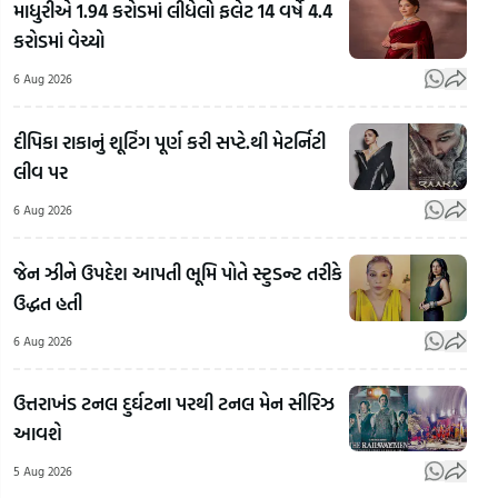
માધુરીએ 1.94 કરોડમાં લીધેલો ફલેટ 14 વર્ષે 4.4
કરોડમાં વેચ્યો
6 Aug 2026
દીપિકા રાકાનું શૂટિંગ પૂર્ણ કરી સપ્ટે.થી મેટર્નિટી
લીવ પર
RSS
Chief
6 Aug 2026
Mohan
Bhagwat
ગુજર
જેન ઝીને ઉપદેશ આપતી ભૂમિ પોતે સ્ટુડન્ટ તરીકે
Mohan
On
જેના
ઉદ્ધત હતી
Bhagwat
LGBTQ:
પ્રત
On Gen Z:
LGBTQ+
લાગ્
6 Aug 2026
RSSના
અને
એના
સરસંઘચાલક
સમલૈંગિક
પની
ઉત્તરાખંડ ટનલ દુર્ઘટના પરથી ટનલ મેન સીરિઝ
મોહન
લગ્નો મુદ્દે
ઓ
આવશે
ભાગવતે
RSSના
કેવી 
5 Aug 2026
બતાવ્યો જેન
વડા મોહન
કરી