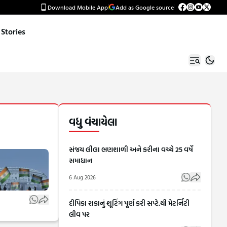
Download Mobile App
Add as Google source
Stories
વધુ વંચાયેલા
સંજય લીલા ભણશાળી અને કરીના વચ્ચે 25 વર્ષે
સમાધાન
6 Aug 2026
દીપિકા રાકાનું શૂટિંગ પૂર્ણ કરી સપ્ટે.થી મેટર્નિટી
લીવ પર