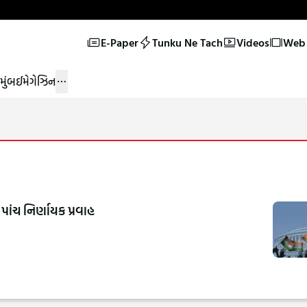
E-Paper
Tunku Ne Tach
Videos
Web 
મુંબઈ
મેગેઝિન
ાંચ નિર્ણાયક પ્રવાહ