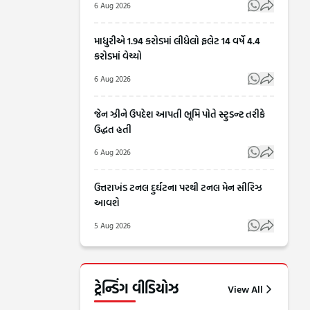
6 Aug 2026
માધુરીએ 1.94 કરોડમાં લીધેલો ફલેટ 14 વર્ષે 4.4
કરોડમાં વેચ્યો
6 Aug 2026
જેન ઝીને ઉપદેશ આપતી ભૂમિ પોતે સ્ટુડન્ટ તરીકે
ઉદ્ધત હતી
6 Aug 2026
ઉત્તરાખંડ ટનલ દુર્ઘટના પરથી ટનલ મેન સીરિઝ
આવશે
5 Aug 2026
RSS
ગુજરાતમાં
Chief
જેના પર
ટ્રેન્ડિંગ વીડિયોઝ
View All
Mohan
6
પ્રતિબંધ
6
Aug
Aug