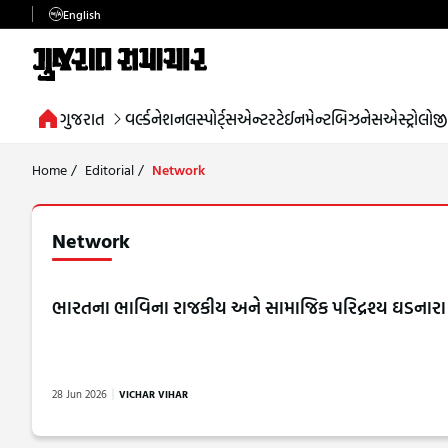
English
ગુજરાત
વર્લ્ડ
નેશનલ
સ્પોર્ટ્સ
એન્ટરટેઈનમેન્ટ
બિઝનેસ
એસ્ટ્રોલોજી
Home
/
Editorial
/
Network
Network
ભારતના ભાવિના રાજકીય અને સામાજિક પરિદ્રશ્ય ઘડનારા પ
28 Jun 2026
VICHAR VIHAR